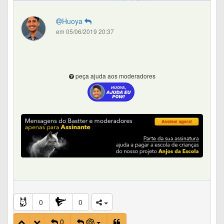
Huoya
em 05/06/2019 20:37
peça ajuda aos moderadores
0
0
0