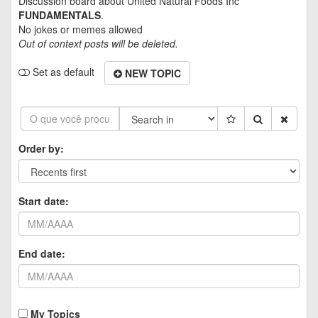
Discussion board about
United Natural Foods Inc
FUNDAMENTALS
.
No jokes or memes allowed
Out of context posts will be deleted.
Set as default
NEW TOPIC
Order by:
Start date:
End date:
My Topics