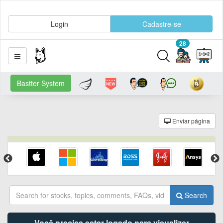
Login
Cadastre-se
28
Bastter System
Enviar página
Search
Você precisa estar logado para visualizar