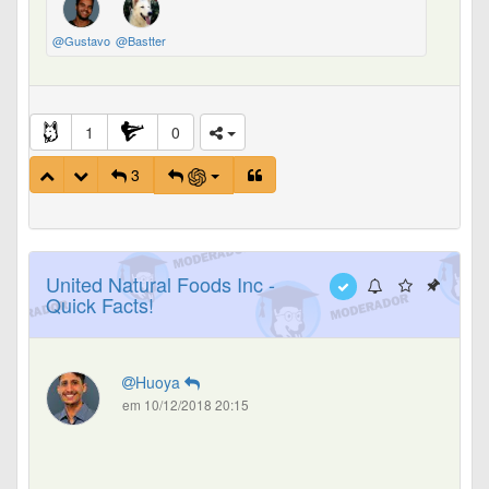
@Gustavo
@Bastter
1
0
3
United Natural Foods Inc -
Quick Facts!
Huoya
em 10/12/2018 20:15