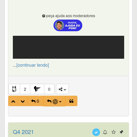
farmacêuticas (atualmente 10 já comprometidas com o
Vault CRM).
Após o término da parceria de infraestrutura com a
peça ajuda aos moderadores
Salesforce, a migração dos clientes do Veeva CRM para
o Vault CRM mitigará o risco competitivo e produzirá
aumento de receita líquida ao eliminar pagamentos de
royalties de infraestrutura para terceiros.
Crescimento da Receita Média de Assinaturas de
:
R&D por Cliente
Mensurar o sucesso da estratégia de venda cruzada
...
[continuar lendo]
(
land-and-expand
) da Veeva ao vender novas aplicações
como LIMS, RTSM e Safety dentro de contas já
conquistadas.
Atualmente, esse indicador está em
crescimento anual de 14% (atingindo
$1,2$
milhão por
2
0
cliente ativo em FY2026).
0
Gasto Médio de R&D e Qualidade = Receita de
Assinaturas de R&D e Qualidade / Total de Clientes
Ativos do Segmento R&D e Qualidade
:
Margem Bruta Contábil das Assinaturas de Software
Q4 2021
Assista no Youtube
Acompanhar a eficiência operacional de entrega da