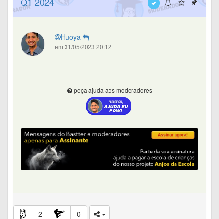
Q1 2024
comercial
:
: 45% da receita
Assinaturas - R&D e Quality
Huoya
consolidada.
: 39% da receita consolidada.
em 31/05/2023 20:12
Assinaturas - Commercial
: 10% da receita
Serviços Profissionais - R&D e Quality
consolidada.
: 6% da receita
Serviços Profissionais - Commercial
consolidada.
peça ajuda aos moderadores
4. Distribuição das Receitas por Geografia (Ano Fiscal de
2026)
A pegada geográfica da Veeva evidencia a relevância do
mercado norte-americano, seguido por uma sólida
presença na Europa e regiões de alta expansão,
principalmente Ásia-Pacífico
:
:
Receitas de Assinaturas por Região
- América do Norte (North America): 60%
- Europa (Europe): 28%
2
0