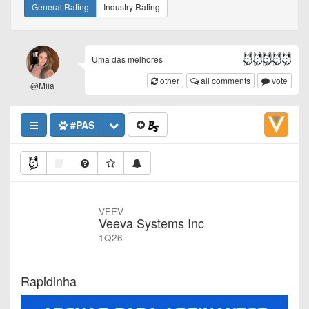
General Rating
Industry Rating
Uma das melhores
other
all comments
vote
@Miia
#PAS
VEEV
Veeva Systems Inc
1Q26
Rapidinha