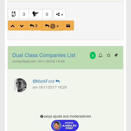
3
0
3
Dual Class Companies List
3
comentada em 19/11/2018 19:56
MarkFord
em 18/11/2017 18:29
peça ajuda aos moderadores