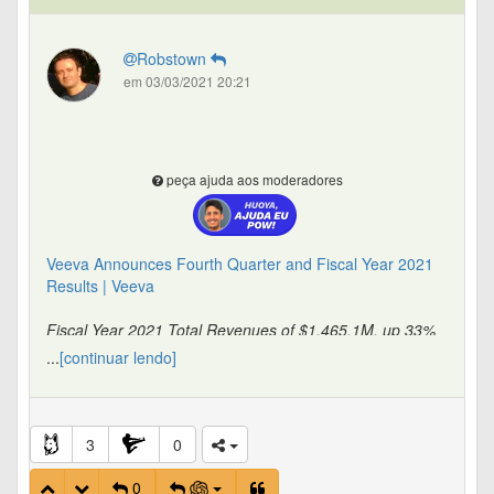
nuvem pública da empresa. Como as soluções em
nuvem pura da Veeva operam com margem bruta
Robstown
estrutural consolidada próxima a 87%
, a estabilidade ou
em 03/03/2021 20:21
expansão desta métrica garante uma conversão de caixa
extremamente alta.
peça ajuda aos moderadores
Veeva Announces Fourth Quarter and Fiscal Year 2021
Results | Veeva
Fiscal Year 2021 Total Revenues of $1,465.1M, up 33%
Year-over-year;
...
[continuar lendo]
Q4 Total Revenues of $396.8M, up 27% Year-over-year;
3
0
0