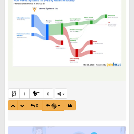
Veeva Quality Cloud
: Focada em assegurar que a
manufatura de medicamentos siga os rígidos padrões
internacionais de controle e qualidade laboratorial. Inclui
soluções como o
Vault QualityDocs
, gerenciamento do
sistema de gestão de qualidade (
QMS
) e gestão de
dados laboratoriais (
Veeva LIMS
).
Serviços Especializados
Veeva Business Consulting
: Consultoria de negócios
dedicada e separada dos times de suporte técnico
tradicional. Oferece aconselhamento estratégico
comercial (otimização de força de campo, métricas
analíticas e conteúdo digital) e de R&D (eficiência de
processos laboratoriais e redução de tempo de ensaios
clínicos).
1
0
3. Distribuição das Receitas por Linha de Negócio (Ano
0
Fiscal de 2026)
A composição percentual das receitas da Veeva no
fechamento do ano fiscal de 2026 está distribuída de
forma equilibrada entre os segmentos de R&D e