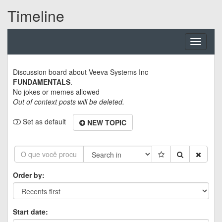
Timeline
Toggle
navigati
Discussion board about
Veeva Systems Inc
FUNDAMENTALS
.
No jokes or memes allowed
Out of context posts will be deleted.
Set as default
NEW TOPIC
Order by:
Start date: