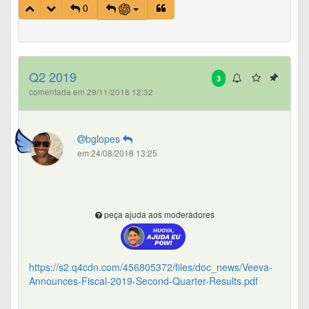
0
Q2 2019
3
comentada em 29/11/2018 12:32
bglopes
em 24/08/2018 13:25
peça ajuda aos moderadores
https://s2.q4cdn.com/456805372/files/doc_news/Veeva-
Announces-Fiscal-2019-Second-Quarter-Results.pdf