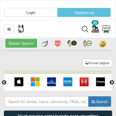
Login
Cadastre-se
28
Bastter System
Enviar página
Search
Você precisa estar logado para visualizar