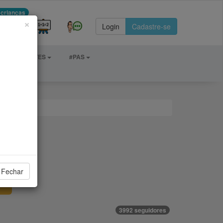
 crianças
×
Login
Cadastre-se
DE E ESPORTES
#PAS
Fechar
3992 seguidores