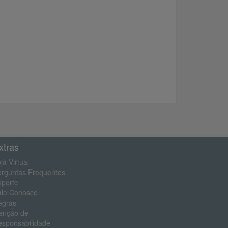
xtras
ja Virtual
erguntas Frequentes
uporte
ale Conosco
egras
enção de
esponsabilidade