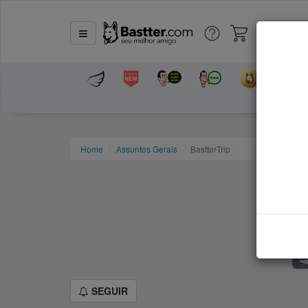
Home
Assuntos Gerais
BastterTrip
SEGUIR