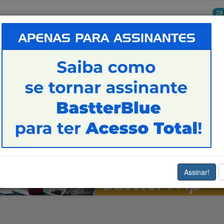
28
POUPAR EM VALOR
SAÚ
ESTUDAR E TRABALHAR
Assinar!