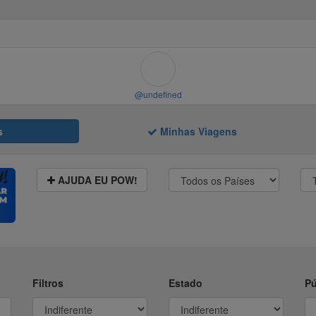
@undefined
s
Minhas Viagens
AJUDA EU POW!
Filtros
Estado
Pú