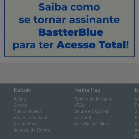
Estude
Tenha Paz
E
Ações
Roteiro do Iniciante
Lo
Stocks
#PAS
P
FIIs & Imóveis
Saúde e Esportes
S
Reserva de Valor
Cãotural
F
Renda Fixa
Seja Bastter Blue
R
Imposto de Renda
Is
R