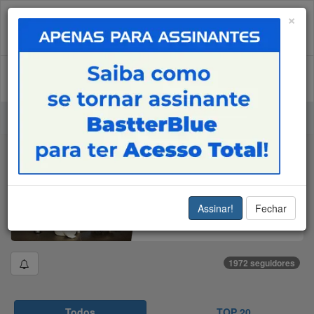
×
Login
Cadastre-se
28
Bastter System
Assinar!
Fechar
1972 seguidores
Todos
TOP 20