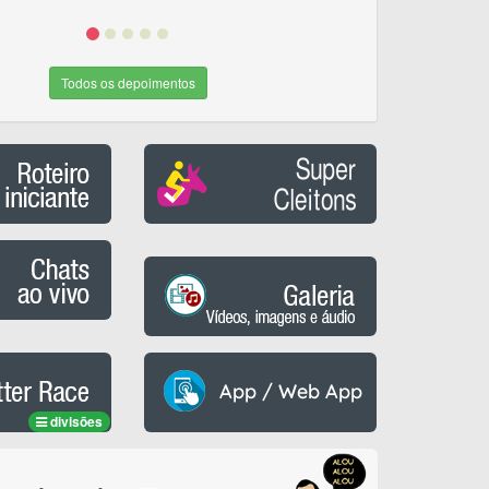
Todos os depoimentos
divisões