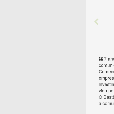
Prev
7 ano
comuni
Comecei
empres
investi
vida po
O Bastt
a comu