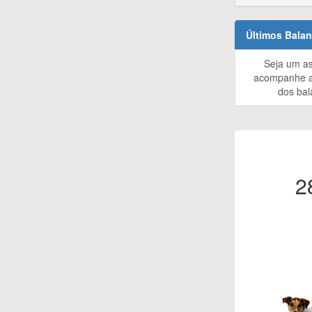
Últimos Bala
Seja um as
acompanhe a
dos bal
2