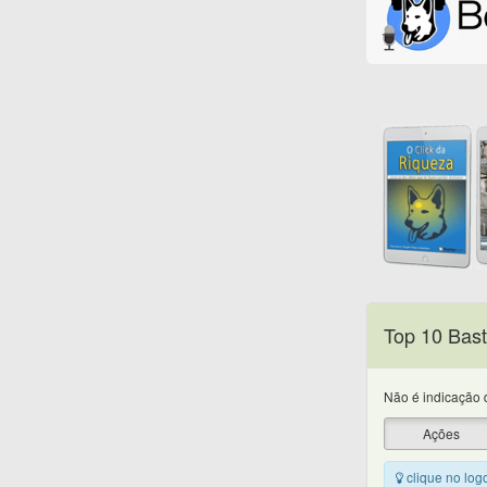
Top 10 Bast
Não é indicação d
Ações
clique no log