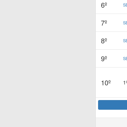
6º
S
7º
S
8º
S
9º
S
10º
1