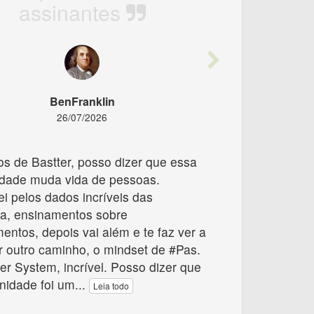
assinantes
ious
Next
BenFranklin
26/07/2026
s de Bastter, posso dizer que essa
dade muda vida de pessoas.
 pelos dados incríveis das
a, ensinamentos sobre
mentos, depois vai além e te faz ver a
r outro caminho, o mindset de #Pas.
er System, incrível. Posso dizer que
nidade foi um
...
Leia todo