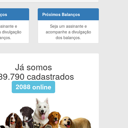
nços
Próximos Balanços
sinante e
Seja um assinante e
 divulgação
acompanhe a divulgação
anços.
dos balanços.
Já somos
89.790
cadastrados
2088
online