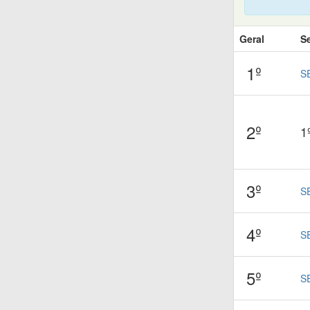
Geral
S
1º
S
2º
1
3º
S
4º
S
5º
S