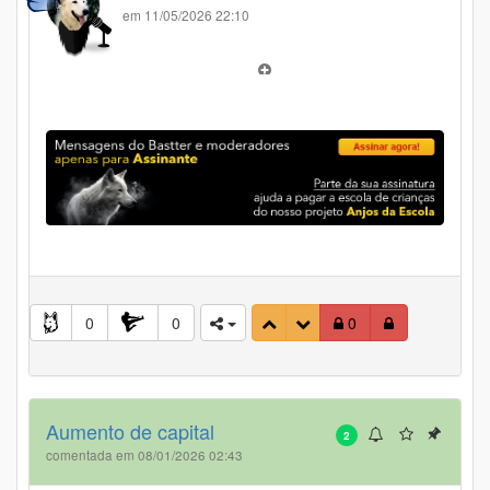
em 11/05/2026 22:10
0
0
0
Aumento de capital
2
comentada em 08/01/2026 02:43