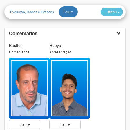
Evolução, Dados e Gráficos
Forum
Menu
Comentários
Bastter
Huoya
Comentários
Apresentação
Leia
Leia