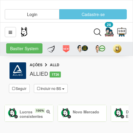
Login
Cadastre-se
28
Bastter System
AÇÕES
ALLD
ALLIED
1T26
Seguir
Incluir no BS
100%
Lucros
Novo Mercado
Dív
consistentes
Equ