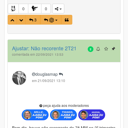
0
0
3
Ajustar: Não recorente 2T21
2
comentada em 22/09/2021 13:53
douglasmap
em 21/09/2021 13:10
peça ajuda aos moderadores
Bom dia, houve não recorrente de 78 MM no 2º trimestre