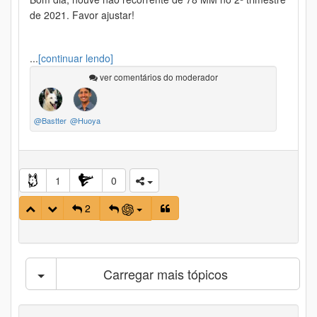
de 2021. Favor ajustar!
...
[continuar lendo]
ver comentários do moderador
@Bastter
@Huoya
1
0
Ver mais
2
Carregar mais tópicos