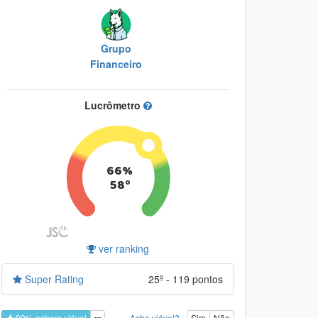
Grupo
Financeiro
Lucrômetro
66%
58º
ver ranking
Super Rating
25º - 119 pontos
99% acham viável
Acha viável?
Sim
Não