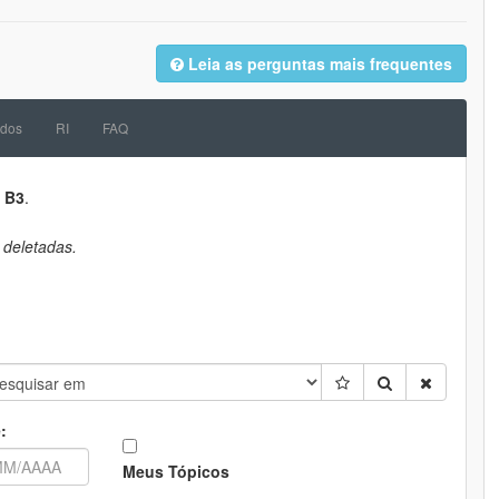
Leia as perguntas mais frequentes
dos
RI
FAQ
a
B3
.
 deletadas.
:
Meus Tópicos