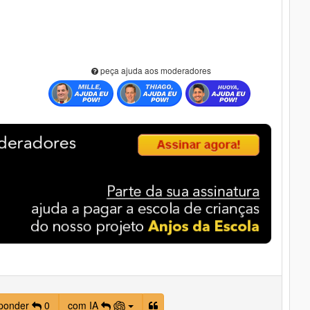
peça ajuda aos moderadores
ponder
0
com IA