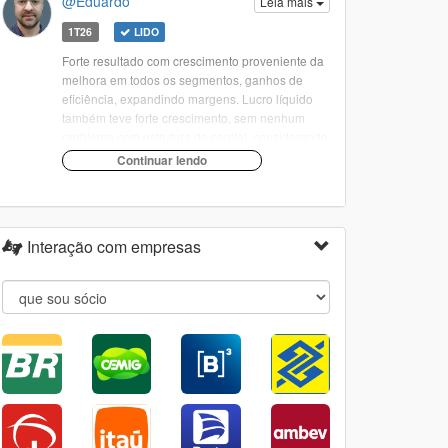
@Eduardo
Leia mais
1T26
LIDO
Forte resultado com crescimento proveniente da
melhora em todos os segmentos, ganhos de
eficiência, expandindo margens. Lucro líquido
também teve forte crescimento, sem nenhum
problema com estrutura de capital, considerando
todo o caixa líquido.
comentário completo...
Interação com empresas