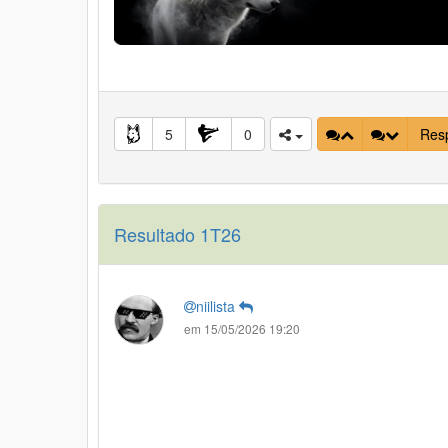
5
0
Res
Resultado 1T26
niilista
em 15/05/2026 19:20