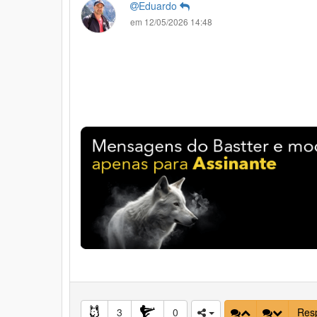
Eduardo
em 12/05/2026 14:48
3
0
Res