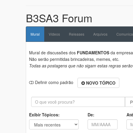
B3SA3 Forum
Mural
Vídeos
Releases
Arquivos
Comunica
Mural de discussões dos
FUNDAMENTOS
da empres
Não serão permitidas brincadeiras, memes, etc.
Todas as postagens que não sigam estas regras serão
Definir como padrão
NOVO TÓPICO
Exibir Tópicos:
De:
Até