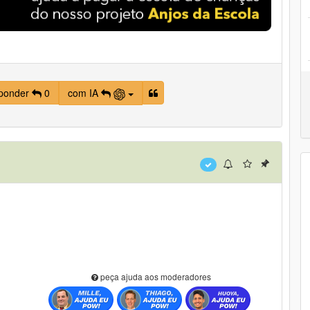
ponder
0
com IA
peça ajuda aos moderadores