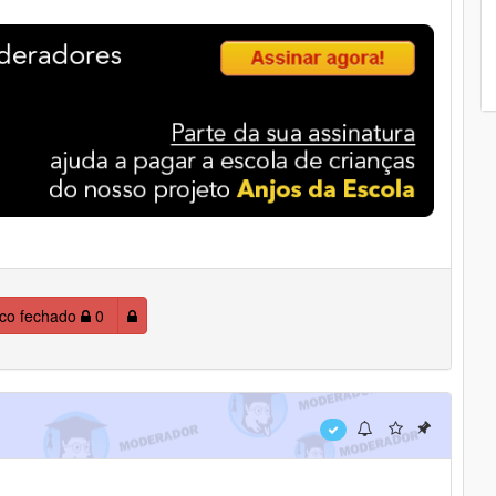
ico fechado
0