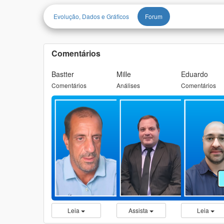
Evolução, Dados e Gráficos
Forum
Comentários
Bastter
Mille
Eduardo
Comentários
Análises
Comentários
Leia
Assista
Leia