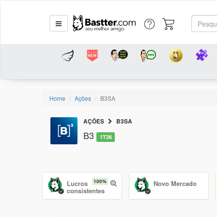
Home
Ações
B3SA
AÇÕES
B3SA
B3
1T26
100%
Lucros
Novo Mercado
consistentes