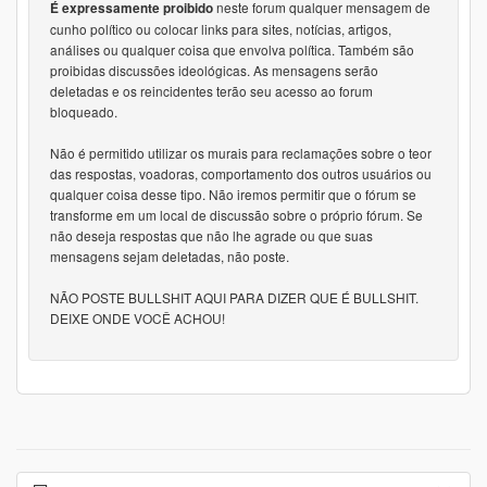
neste forum qualquer mensagem de
É expressamente proibido
necessidade do capital de giro" (acredito ser a liberação
cunho político ou colocar links para sites, notícias, artigos,
ou acumulação de caixa em dólares para hedgear
análises ou qualquer coisa que envolva política. Também são
a dívida da companhia, que é hoje obrigatoriamente -
proibidas discussões ideológicas. As mensagens serão
deletadas e os reincidentes terão seu acesso ao forum
pelo estatuto - de 50% do valor da dívida)
bloqueado.
Não é permitido utilizar os murais para reclamações sobre o teor
das respostas, voadoras, comportamento dos outros usuários ou
qualquer coisa desse tipo. Não iremos permitir que o fórum se
transforme em um local de discussão sobre o próprio fórum. Se
não deseja respostas que não lhe agrade ou que suas
mensagens sejam deletadas, não poste.
NÃO POSTE BULLSHIT AQUI PARA DIZER QUE É BULLSHIT.
DEIXE ONDE VOCÊ ACHOU!