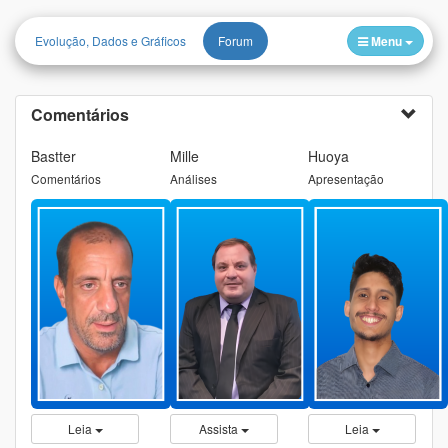
Evolução, Dados e Gráficos
Forum
Menu
Comentários
Bastter
Mille
Huoya
Comentários
Análises
Apresentação
Leia
Assista
Leia