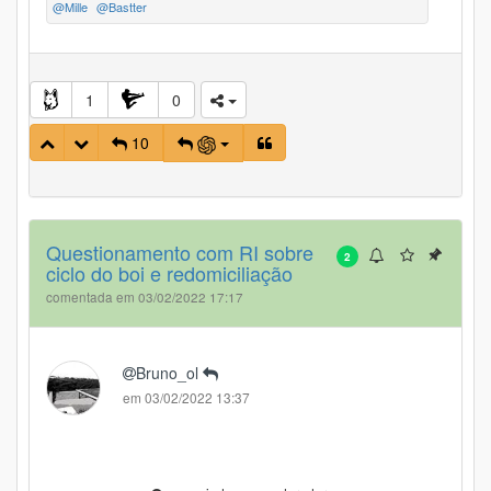
@Mille
@Bastter
1
0
10
Questionamento com RI sobre
2
ciclo do boi e redomiciliação
comentada em 03/02/2022 17:17
Bruno_ol
em 03/02/2022 13:37