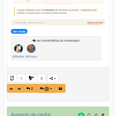
Ver mais
ver comentários do moderador
@Bastter
@Huoya
1
0
2
Aumento de capital
31