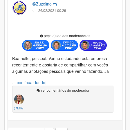
Zuzolino
em 26/02/2021 00:29
peça ajuda aos moderadores
Boa noite, pessoal. Venho estudando esta empresa
recentemente e gostaria de compartilhar com vocês
algumas anotações pessoais que venho fazendo. Já
aproveitando, deixo a última pergunta para se algum de
...
[continuar lendo]
vocês souber responder e eu não ter que ligar para o RI.
Caso tenham alguma sugestão sobre algum ponto que
ver comentários do moderador
eu não estiver considerando me avisem. Obrigado e
abraços:
@Mille
08/02/2021 - Percepções para olhar no próximo balanço
- a empresa divulgou que recomprou 20mi de dolares
em bonds vencíveis em 2028, antecipando a redução de