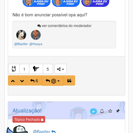
Não é bom anunciar possível opa aqui?
ver comentários do moderador
@Bastter
@Huoya
1
5
6
Atualização!
Tópico Fechado
Bastter