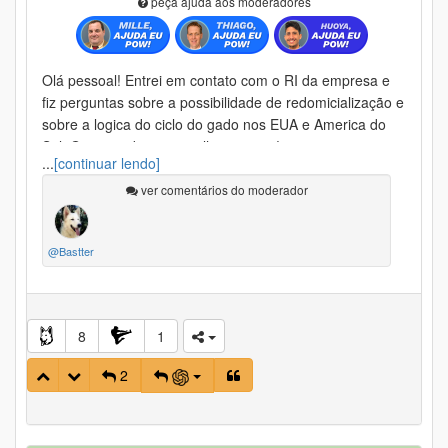
peça ajuda aos moderadores
Olá pessoal! Entrei em contato com o RI da empresa e
fiz perguntas sobre a possibilidade de redomicialização e
sobre a logica do ciclo do gado nos EUA e America do
Sul. Gostaria de compartilhar com vc!
...
[continuar lendo]
Pergunta:
Olá!
ver comentários do moderador
Sou investidor da Minerva, estudei o case,
@Bastter
mas fiquei um pouco em duvida após esse anuncio de
que estão pensando em migrar para Nasdaq. Como fica
então? Vcs terão parte da empresa no Brasil, e parte da
empresa nos EUA? Muda algo para o investidor
8
1
brasileiro?
Resposta: O anúncio de potencial redomiciliação da Cia.
2
incluindo a base de acionistas, ainda é uma discussão
muito incipiente.