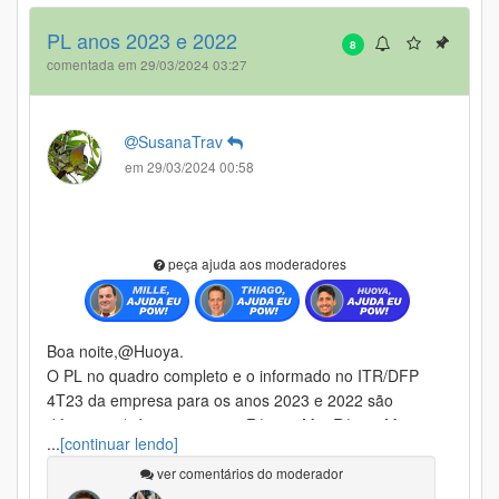
PL anos 2023 e 2022
8
comentada em 29/03/2024 03:27
SusanaTrav
em 29/03/2024 00:58
peça ajuda aos moderadores
Boa noite,@Huoya.
O PL no quadro completo e o informado no ITR/DFP
4T23 da empresa para os anos 2023 e 2022 são
diferentes (só nesses anos: R$ 174 M e R$ 507M
...
[continuar lendo]
respetivamente). Se puder conferir, agradeço.
Obrigada!
ver comentários do moderador