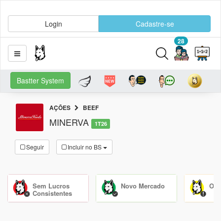
Login
Cadastre-se
28
Bastter System
AÇÕES
BEEF
MINERVA
1T26
Seguir
Incluir no BS
Sem Lucros
Novo Mercado
Olh
Consistentes