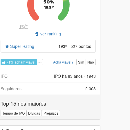
50%
153º
ver ranking
Super Rating
193º - 527 pontos
71% acham viável
Acha viável?
Sim
Não
IPO
IPO há 83 anos - 1943
Seguidores
2.003
Top 15 nos maiores
Tempo de IPO
Dívidas
Prejuizos