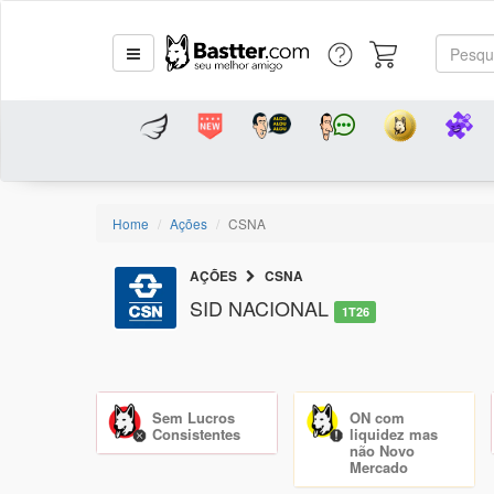
Home
Ações
CSNA
AÇÕES
CSNA
SID NACIONAL
1T26
Sem Lucros
ON com
Consistentes
liquidez mas
não Novo
Mercado