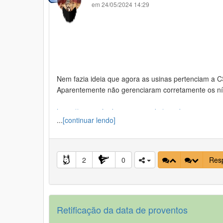
em 24/05/2024 14:29
Nem fazia ideia que agora as usinas pertenciam a CS
Aparentemente não gerenciaram corretamente os nív
https://www.saltodojacui.rs.gov.br/inundacao-na-usin
...
[continuar lendo]
Obviamente que essa usina alagada vai ter que ser ref
perguntei pro RI....e tive uma resposta...que tava t
2
0
Res
bah!
Retificação da data de proventos