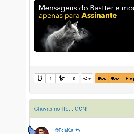
1
0
Res
Chuvas no RS....CSN!
FelaKuti