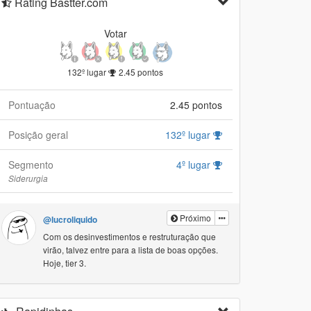
Rating Bastter.com
Votar
132º lugar
2.45 pontos
Pontuação
2.45 pontos
Posição geral
132º lugar
Segmento
4º lugar
Siderurgia
Próximo
@lucroliquido
Com os desinvestimentos e restruturação que
virão, talvez entre para a lista de boas opções.
Hoje, tier 3.