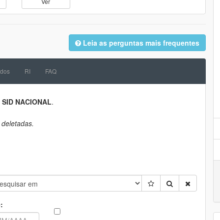
Ver
Leia as perguntas mais frequentes
dos
RI
FAQ
a
SID NACIONAL
.
 deletadas.
: