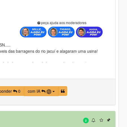
peça ajuda aos moderadores
N.....
eis das barragens do rio jacuí e alagaram uma usina!
a-hidreletrica-gov-leonel-de-moura-brizola-jacui/
ormada....painéis elétricos...etc..etc...
udo bem!
ponder
0
com IA
2