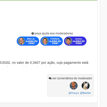
peça ajuda aos moderadores
5/2022, no valor de 0,3407 por ação, cujo pagamento está
2, será paga também no dia 02/12/2022, juntamente com os
 conforme parte final do comunicado do dia 21/11/2022.
ver comentários do moderador
,3407 por ação) já foi paga no dia 30/05/2022, conforme
astter System.
@Huoya
@Bastter