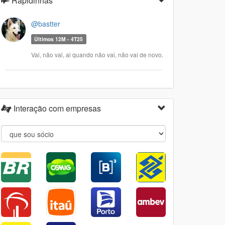
Rapidinhas
@bastter
Últimos 12M - 4T25
Vai, não vai, ai quando não vai, não vai de novo.
Interação com empresas