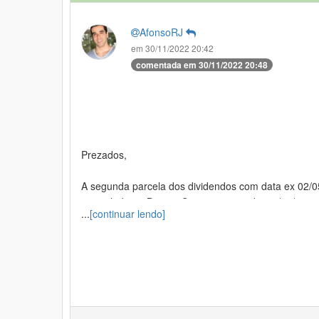
AfonsoRJ
em 30/11/2022 20:42
comentada em 30/11/2022 20:48
Prezados,
A segunda parcela dos dividendos com data ex 02/0
assinalado no Bastter System para o dia 30/12/202
Ver mais
...
[continuar lendo]
dividendos no valor de 1,1794 (data ex 28/11/2022),
Registro que uma primeira parcela de igual valor (0
corretamente lançado na tabela de proventos e no B