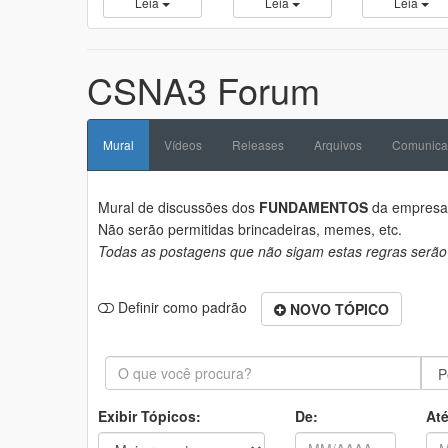
Leia
Leia
Leia
CSNA3 Forum
Mural
Vídeos
Releases
Arquivos
Comunica
Mural de discussões dos
FUNDAMENTOS
da empres
Não serão permitidas brincadeiras, memes, etc.
Todas as postagens que não sigam estas regras serão
Definir como padrão
NOVO TÓPICO
Exibir Tópicos:
De:
Até