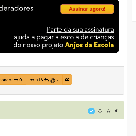
ponder
0
com IA