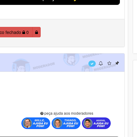
ico fechado
0
peça ajuda aos moderadores