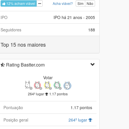
12% acham viável
Acha viável?
Sim
Não
IPO
IPO há 21 anos - 2005
Seguidores
188
Top 15 nos maiores
Rating Bastter.com
Votar
264º lugar
1.17 pontos
Pontuação
1.17 pontos
Posição geral
264º lugar