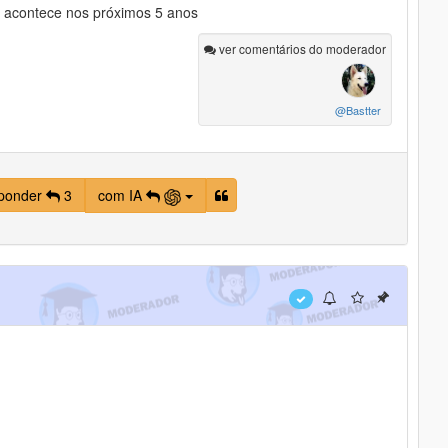
e acontece nos próximos 5 anos
ver comentários do moderador
@Bastter
ponder
3
com IA