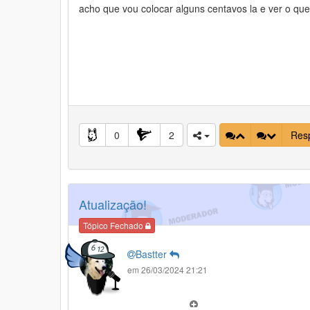
acho que vou colocar alguns centavos la e ver o qu
0
2
Res
Atualização!
Tópico Fechado
Bastter
em 26/03/2024 21:21