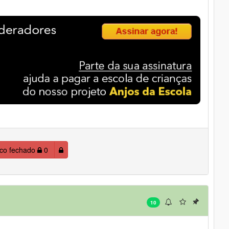
ico fechado
0
10