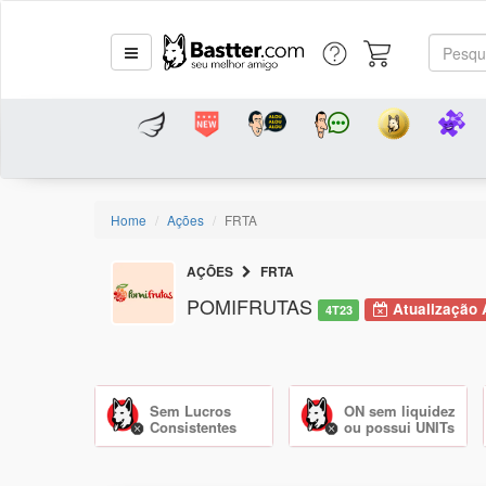
Home
Ações
FRTA
AÇÕES
FRTA
POMIFRUTAS
Atualização 
4T23
Sem Lucros
ON sem liquidez
Consistentes
ou possui UNITs