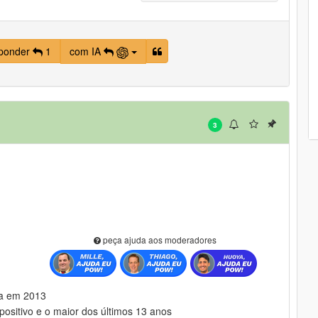
ponder
1
com IA
3
peça ajuda aos moderadores
sa em 2013
ositivo e o maior dos últimos 13 anos