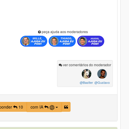
peça ajuda aos moderadores
ver comentários do moderador
@Bastter
@Gustavo
ponder
10
com IA