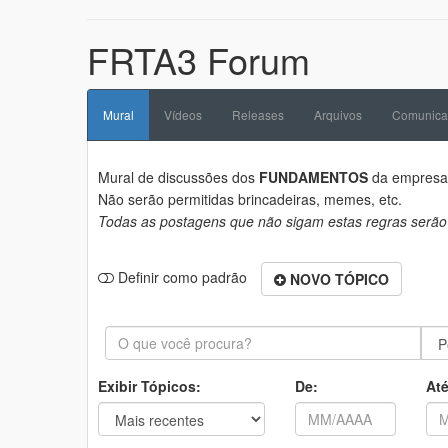
FRTA3 Forum
Mural
Vídeos
Releases
Arquivos
Comunica
Mural de discussões dos
FUNDAMENTOS
da empres
Não serão permitidas brincadeiras, memes, etc.
Todas as postagens que não sigam estas regras serão
Definir como padrão
NOVO TÓPICO
Exibir Tópicos:
De:
Até