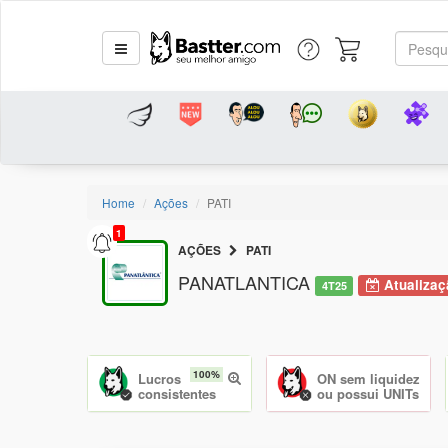
Home
Ações
PATI
1
AÇÕES
PATI
PANATLANTICA
Atualizaç
4T25
100%
Lucros
ON sem liquidez
consistentes
ou possui UNITs