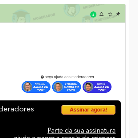
2
peça ajuda aos moderadores