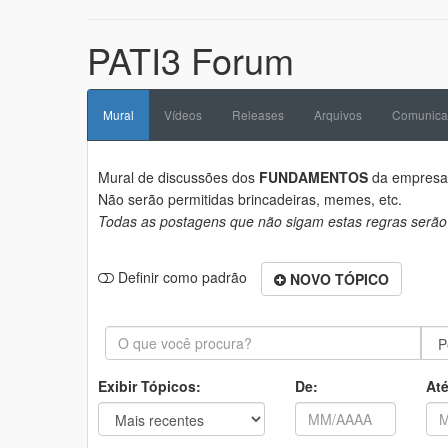
PATI3 Forum
Mural
Vídeos
Releases
Arquivos
Comunica
Mural de discussões dos
FUNDAMENTOS
da empres
Não serão permitidas brincadeiras, memes, etc.
Todas as postagens que não sigam estas regras serão
Definir como padrão
NOVO TÓPICO
Exibir Tópicos:
De:
Até