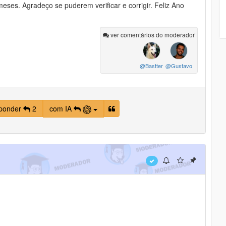
eses. Agradeço se puderem verificar e corrigir. Feliz Ano
ver comentários do moderador
@Bastter
@Gustavo
ponder
2
com IA