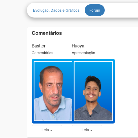
Evolução, Dados e Gráficos
Forum
Comentários
Bastter
Huoya
Comentários
Apresentação
Leia
Leia