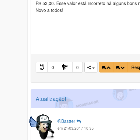
R$ 53,00. Esse valor está incorreto há alguns bons m
Novo a todos!
0
0
Res
Atualização!
Bastter
em 21/03/2017 10:35