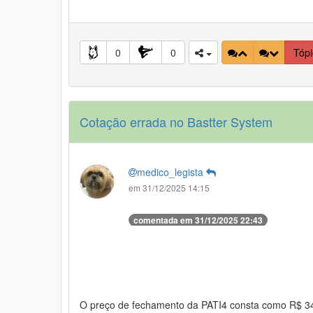
0
0
Tóp
Cotação errada no Bastter System
medico_legista
em 31/12/2025 14:15
comentada em 31/12/2025 22:43
O preço de fechamento da PATI4 consta como R$ 34