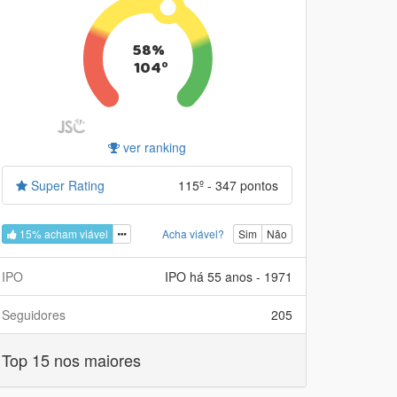
58%
104º
ver ranking
Super Rating
115º - 347 pontos
15% acham viável
Acha viável?
Sim
Não
IPO
IPO há 55 anos - 1971
Seguidores
205
Top 15 nos maiores