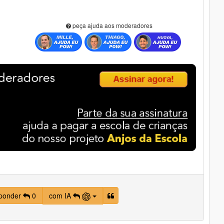
peça ajuda aos moderadores
ponder
0
com IA