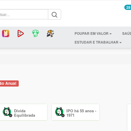
28
POUPAR EM VALOR
SAÚ
ESTUDAR E TRABALHAR
ão Anual
Dívida
IPO há 55 anos -
Equilibrada
1971