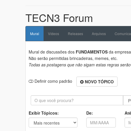
TECN3 Forum
Mural
Vídeos
Releases
Arquivos
Comunica
Mural de discussões dos
FUNDAMENTOS
da empres
Não serão permitidas brincadeiras, memes, etc.
Todas as postagens que não sigam estas regras serão
Definir como padrão
NOVO TÓPICO
Exibir Tópicos:
De:
Até