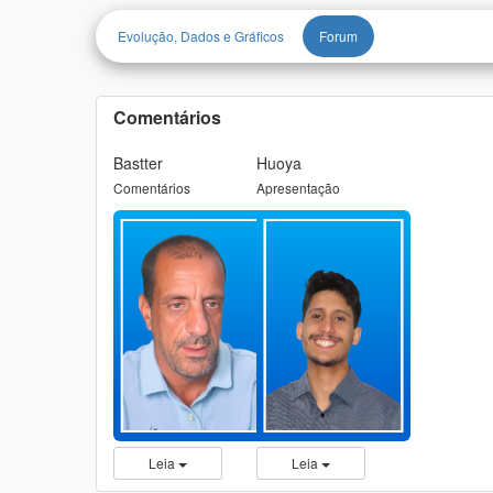
Evolução, Dados e Gráficos
Forum
Comentários
Bastter
Huoya
Comentários
Apresentação
Leia
Leia