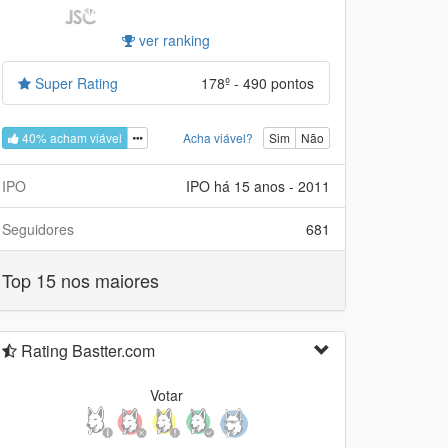
ver ranking
Super Rating
178º - 490 pontos
40% acham viável
Acha viável?
Sim
Não
IPO
IPO há 15 anos - 2011
Seguidores
681
Top 15 nos maiores
Rating Bastter.com
Votar