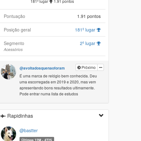
181º lugar
1.91 pontos
Pontuação
1.91 pontos
Posição geral
181º lugar
Segmento
2º lugar
Acessórios
Próximo
@avoltadosquenaoforam
É uma marca de relógio bem conhecida. Deu
uma escorregada em 2019 e 2020, mas vem
apresentando bons resultados ultimamente.
Pode entrar numa lista de estudos
Rapidinhas
@bastter
Últimos 12M - 4T25