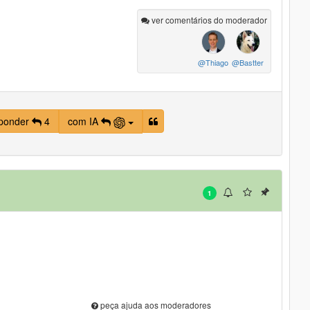
ver comentários do moderador
@Thiago
@Bastter
ponder
4
com IA
1
peça ajuda aos moderadores