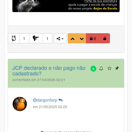
1
1
0
JCP declarado e não pago não
4
cadastrado?
comentada em 27/04/2026 02:21
dargonforp
em 21/05/2025 02:20