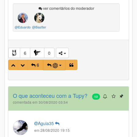
ver comentários do moderador
@Eduardo
@Bastter
6
0
6
O que aconteceu com a Tupy?
12
comentada em 30/08/2020 03:54
Aguia35
em 28/08/2020 19:15