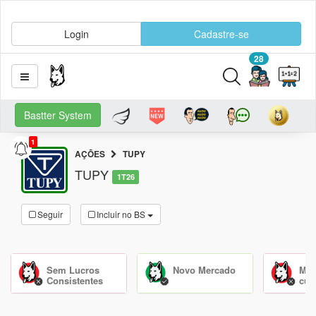
Login
Cadastre-se
28
Bastter System
1
AÇÕES
TUPY
TUPY
1T26
Seguir
Incluir no BS
Sem Lucros
Novo Mercado
Mão
Consistentes
cu