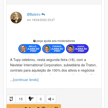
Baleiro
em 18/04/2022 23:27
peça ajuda aos moderadores
A Tupy celebrou, nesta segunda-feira (18), com a
Navistar International Corporation, subsidiária da Traton,
contrato para aquisição de 100% dos ativos e negócios
da International Indústria Automotiva da América do Sul
...
[continuar lendo]
(MWM do Brasil).
O preço de aquisição é de R$ 865 milhões,
representando, aproximadamente, 4,0x o Ebitda da
MWM em 2021, pagos após a conclusão do negócio, o
15
0
qual estará sujeito a ajustes de preços comuns a este
tipo de operação.