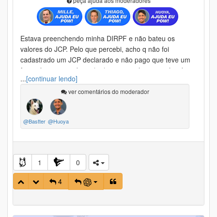
peça ajuda aos moderadores
Estava preenchendo minha DIRPF e não bateu os
valores do JCP. Pelo que percebi, acho q não foi
cadastrado um JCP declarado e não pago que teve um
fato relevante no dia 05/12/24, com valores atualizados
...
[continuar lendo]
em 30/12/24 em bruto: R$ 1,39227981283, líquido:
R$1,18343784091.
ver comentários do moderador
Se foi alguma besteira minha aqui já peço desculpas
@Bastter
@Huoya
1
0
4