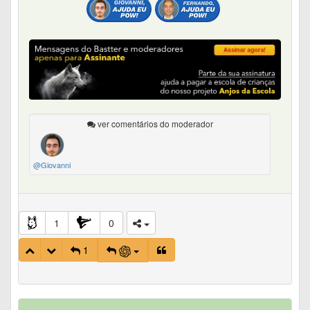
ver comentários do moderador
@Giovanni
1
0
1