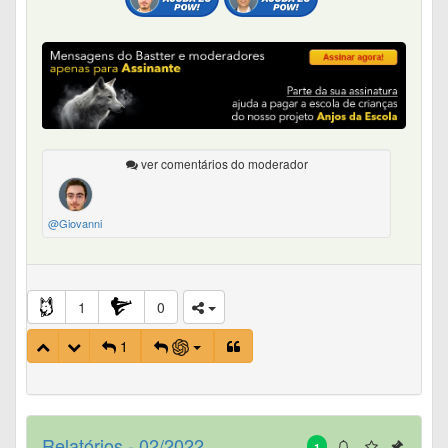
ver comentários do moderador
@Giovanni
1
0
1
Relatórios - 02/2022.
1