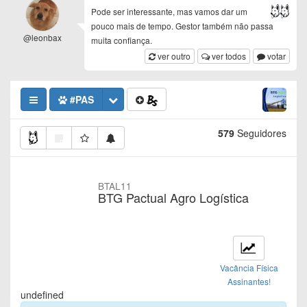
Pode ser interessante, mas vamos dar um
pouco mais de tempo. Gestor também não passa
@leonbax
muita confiança.
ver outro
ver todos
votar
#PAS
579
Seguidores
BTAL11
BTG Pactual Agro Logística
Vacância Física
Assinantes!
undefined