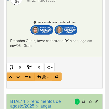
em 22/11/2025 09:30
peça ajuda aos moderadores
Prezados Gurus, favor cadastrar o DY a ser pago em
nov/25. Grato
0
0
0
BTAL11 > rendimentos de
1
agosto/2025 > lançar