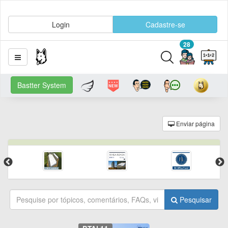
Login
Cadastre-se
28
Bastter System
Enviar página
Pesquisar