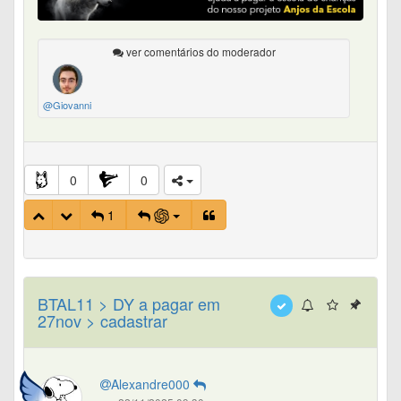
ver comentários do moderador
@Giovanni
0
0
1
BTAL11 > DY a pagar em
27nov > cadastrar
Alexandre000