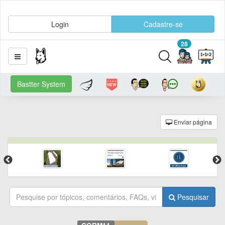
Login
Cadastre-se
28
Bastter System
Enviar página
Pesquisar