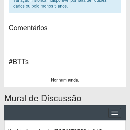
dados ou pelo menos 5 anos.
Comentários
#BTTs
Nenhum ainda.
Mural de Discussão
Toggle
navigati