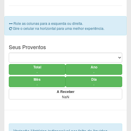
Role as colunas para a esquerda ou direita.
Gire o celular na horizontal para uma melhor experiência.
Seus Proventos
Total
Ano
-
-
Mês
Dia
-
-
A Receber
NaN
Variação Histórica indisponível por falta de liquidez,