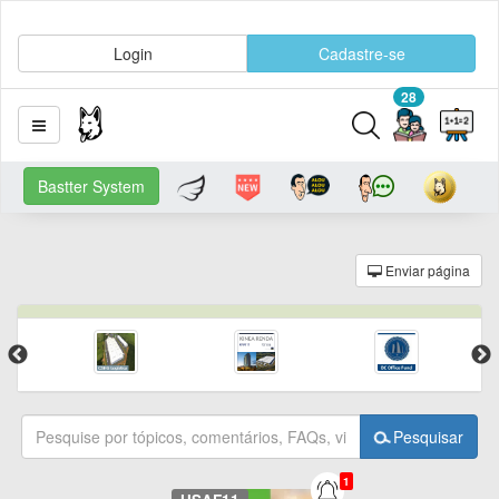
Login
Cadastre-se
28
Bastter System
Enviar página
Pesquisar
1