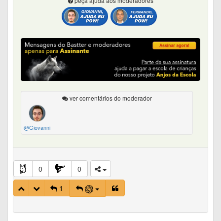
peça ajuda aos moderadores
ver comentários do moderador
@Giovanni
0
0
1