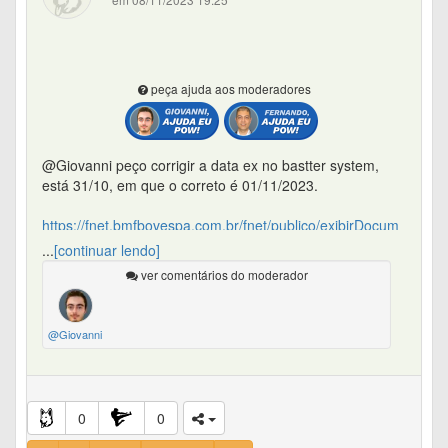
peça ajuda aos moderadores
@Giovanni peço corrigir a data ex no bastter system,
está 31/10, em que o correto é 01/11/2023.
https://fnet.bmfbovespa.com.br/fnet/publico/exibirDocum
ento?id=543969&cvm=true
...
[continuar lendo]
ver comentários do moderador
Obrigado
@Giovanni
0
0