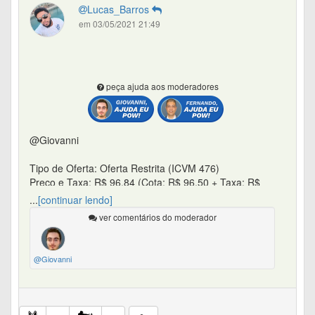
Lucas_Barros
em 03/05/2021 21:49
peça ajuda aos moderadores
@Giovanni
Tipo de Oferta: Oferta Restrita (ICVM 476)
Preço e Taxa: R$ 96,84 (Cota: R$ 96,50 + Taxa: R$
0,34)
...
[continuar lendo]
Proporção de Preferência: 0,80316954508514 (80,32%)
ver comentários do moderador
Data-base: 28.04.21
Período de Preferência: 30.04 até 12.05.21 (Liquidação:
13.05.21)
@Giovanni
Período de Sobras : 17.05 até 20.05.21 (Liquidação:
27.05.21)
Captação Máxima: R$ 83.999.969,00 (R$ 70.000.038,50
+ Lote Adicional de R$ 13.999.930,50)