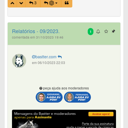
3
Relatórios - 09/2023.
1
comentada em 31/10/2023 19:46
bastter.com
em 06/10/2023 22:03
peça ajuda aos moderadores