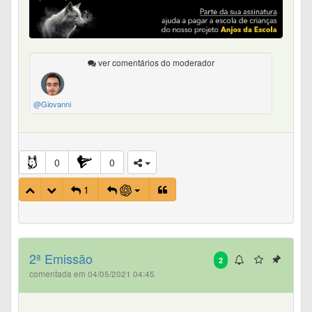
ver comentários do moderador
@Giovanni
0
0
1
2ª Emissão
2
comentada em 04/05/2021 04:45