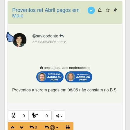
Proventos ref Abril pagos em
Maio
savioodonto
em 08/05/2025 11:12
peça ajuda aos moderadores
Proventos a serem pagos em 08/05 não constam no B.S.
0
0
0