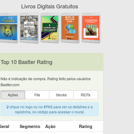
Livros Digitais Gratuitos
Top 10 Bastter Rating
Não é indicação de compra. Rating feito pelos usuários
Bastter.com
Ações
FIIs
Stocks
REITs
clique no logo ou no #PAS para ver os detalhes e a
rapidinha, no código para acessar o mural.
Geral
Segmento
Ação
Rating