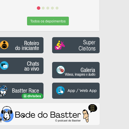
Todos os depoimentos
divisões