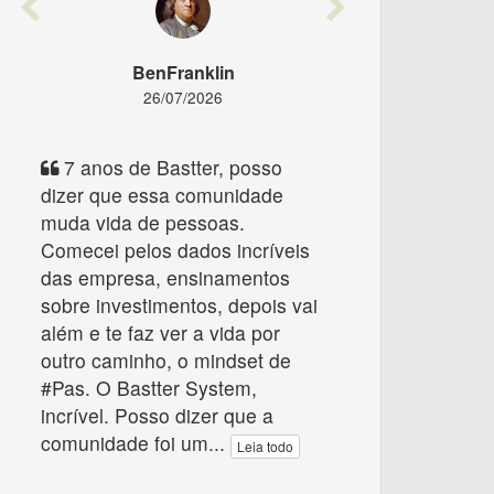
Previous
Next
BenFranklin
26/07/2026
7 anos de Bastter, posso
dizer que essa comunidade
muda vida de pessoas.
Comecei pelos dados incríveis
das empresa, ensinamentos
sobre investimentos, depois vai
além e te faz ver a vida por
outro caminho, o mindset de
#Pas. O Bastter System,
incrível. Posso dizer que a
comunidade foi um
...
Leia todo