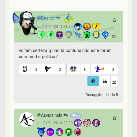
Bastter
em 01/01/2014 21:30
vc tem certeza q nao ta confundindo este forum
com umd e politica?
3
0
0
0
Decepção - #1 de 5
Asvidzinski
em 01/01/2014 23:20