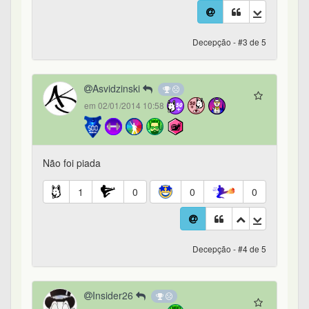
Decepção - #3 de 5
Asvidzinski
em 02/01/2014 10:58
Não foi piada
1
0
0
0
Decepção - #4 de 5
Insider26