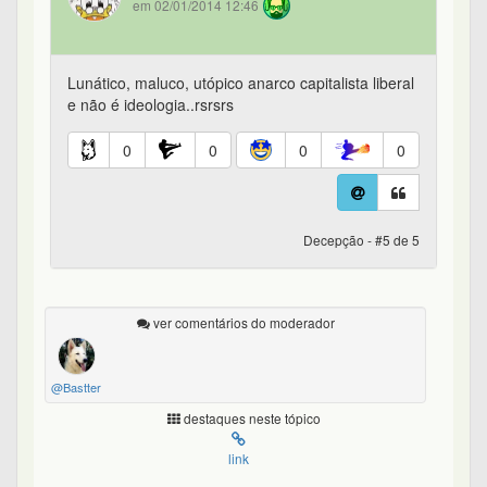
em 02/01/2014 12:46
Lunático, maluco, utópico anarco capitalista liberal
e não é ideologia..rsrsrs
0
0
0
0
Decepção - #5 de 5
ver comentários do moderador
@Bastter
destaques neste tópico
link