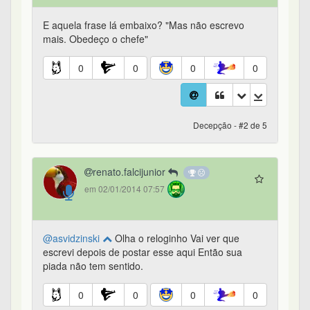
E aquela frase lá embaixo? "Mas não escrevo
mais. Obedeço o chefe"
0
0
0
0
Decepção - #2 de 5
renato.falcijunior
em 02/01/2014 07:57
@asvidzinski
Olha o reloginho Vai ver que
escrevi depois de postar esse aqui Então sua
piada não tem sentido.
0
0
0
0