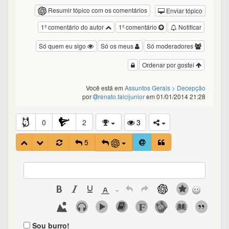
Resumir tópico com os comentários
Enviar tópico
1º comentário do autor
1º comentário
Notificar
Só quem eu sigo
Só os meus
Só moderadores
Ordenar por gostei
Você está em
Assuntos Gerais
> Decepção
por
renato.falcijunior
em 01/01/2014 21:28
0
2
3
5
Sou burro!