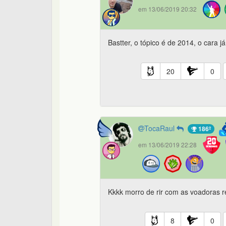
em 13/06/2019 20:32
Bastter, o tópico é de 2014, o cara j
20
0
TocaRaul
186º
em 13/06/2019 22:28
Kkkk morro de rir com as voadoras re
8
0