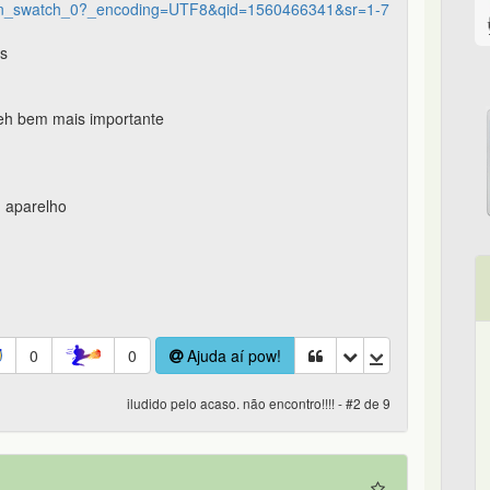
n_swatch_0?_encoding=UTF8&qid=1560466341&sr=1-7
is
 eh bem mais importante
q aparelho
0
0
Ajuda aí pow!
iludido pelo acaso. não encontro!!!! - #2 de 9