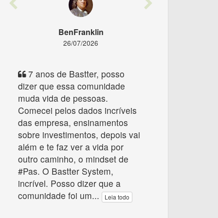
Previous
Next
BenFranklin
26/07/2026
7 anos de Bastter, posso
dizer que essa comunidade
muda vida de pessoas.
Comecei pelos dados incríveis
das empresa, ensinamentos
sobre investimentos, depois vai
além e te faz ver a vida por
outro caminho, o mindset de
#Pas. O Bastter System,
incrível. Posso dizer que a
comunidade foi um
...
Leia todo