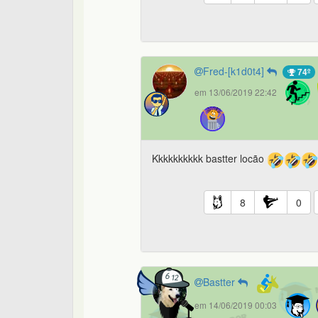
Fred-[k1d0t4]
74º
em 13/06/2019 22:42
Kkkkkkkkkk bastter locão
8
0
Bastter
em 14/06/2019 00:03