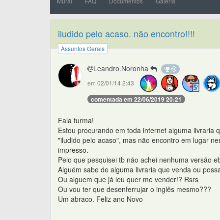
Mural
FAQ
Documentos
Galeria
iludido pelo acaso. não encontro!!!!
Assuntos Gerais
Leandro.Noronha
em 02/01/14 2:43
comentada em 22/06/2019 20:21
Fala turma!
Estou procurando em toda internet alguma livraria
"iludido pelo acaso", mas não encontro em lugar n
impresso.
Pelo que pesquisei tb não achei nenhuma versão ebo
Alguém sabe de alguma livraria que venda ou poss
Ou alguem que já leu quer me vender!? Rsrs
Ou vou ter que desenferrujar o inglês mesmo???
Um abraco. Feliz ano Novo