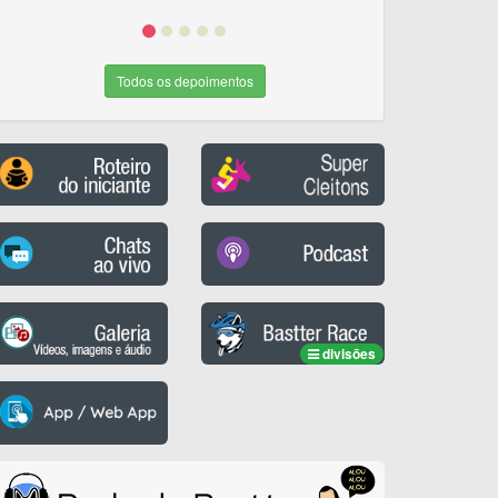
Todos os depoimentos
divisões