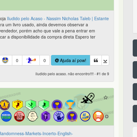
loja
Iludido pelo Acaso - Nassim Nicholas Taleb | Estante
ra um livro usado, ainda devemos observar a
o vendedor, porém acho que vale a pena entrar em
icar a disponibilidade da compra direta Espero ter
0
0
Ajuda aí pow!
iludido pelo acaso. não encontro!!!! - #1 de 9
Randomness-Markets-Incerto-English-