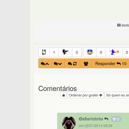
desta
1
0
0
0
Responder
10
Comentários
Ordenar por gostei
Só quem eu s
albertobrbs
em 02/01/2014 08:29