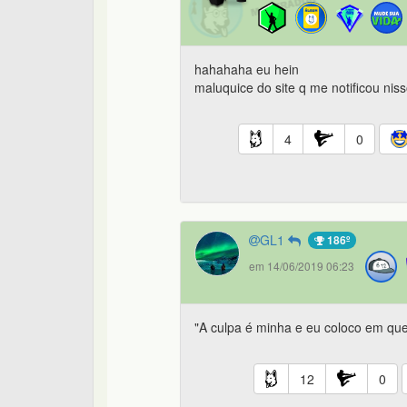
hahahaha eu hein
maluquice do site q me notificou niss
4
0
GL1
186º
em 14/06/2019 06:23
"A culpa é minha e eu coloco em qu
12
0