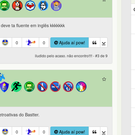
á deve ta fluente em inglês kkkkkkk
0
0
Ajuda aí pow!
iludido pelo acaso. não encontro!!!! - #3 de 9
troativas do Bastter.
0
0
Ajuda aí pow!