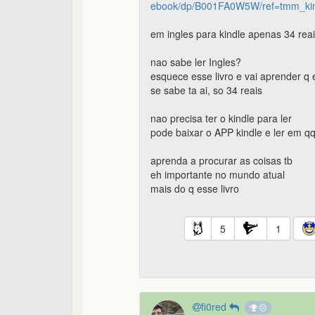
ebook/dp/B001FA0W5W/ref=tmm_ki
em ingles para kindle apenas 34 rea
nao sabe ler Ingles?
esquece esse livro e vai aprender q
se sabe ta ai, so 34 reais
nao precisa ter o kindle para ler
pode baixar o APP kindle e ler em q
aprenda a procurar as coisas tb
eh importante no mundo atual
mais do q esse livro
5
1
fi0red