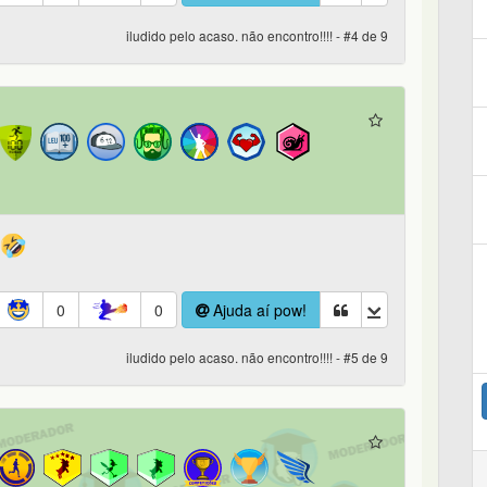
iludido pelo acaso. não encontro!!!! - #4 de 9
0
0
Ajuda aí pow!
iludido pelo acaso. não encontro!!!! - #5 de 9