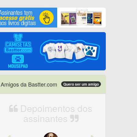
Amigos da Bastter.com
Quero ser um amigo
Depoimentos dos
assinantes