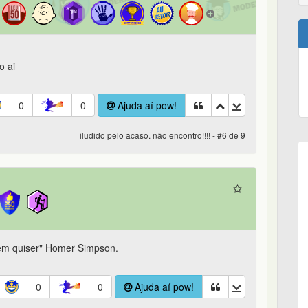
o ai
0
0
Ajuda aí pow!
iludido pelo acaso. não encontro!!!! - #6 de 9
em quiser" Homer Simpson.
0
0
Ajuda aí pow!