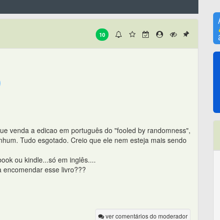
10
 que venda a edicao em português do "fooled by randomness",
enhum. Tudo esgotado. Creio que ele nem esteja mais sendo
ok ou kindle...só em inglês....
a encomendar esse livro???
ver comentários do moderador