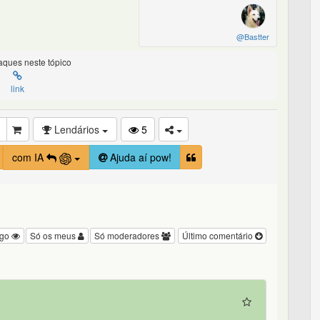
@Bastter
ques neste tópico
link
Lendários
5
com IA
Ajuda aí pow!
igo
Só os meus
Só moderadores
Último comentário