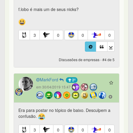
f.lobo é mais um de seus nicks?
3
0
0
0
Discussões de empresas - #4 de 5
MarkFord
2º
em 30/04/2019 15:47
Era para postar no tópico de baixo. Desculpem a
confusão.
3
0
0
0