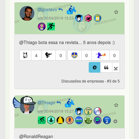
gustavo
em 30/04/2019 15:23
@Thiago bota essa na revista... 5 anos depois :)
4
0
0
0
Discussões de empresas - #3 de 5
Thiago
em 30/04/2019 15:27
@RonaldReagan