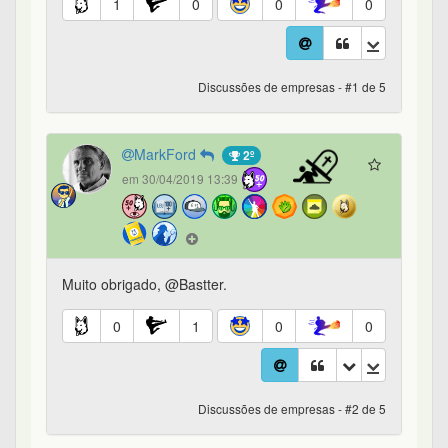
1
0
0
0
Discussões de empresas - #1 de 5
MarkFord
2º
em 30/04/2019 13:39
Muito obrigado, @Bastter.
0
1
0
0
Discussões de empresas - #2 de 5