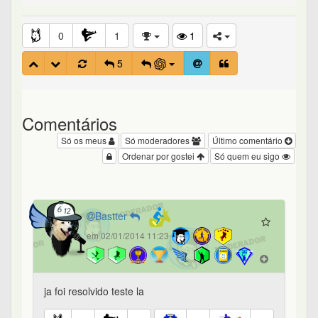
0
1
1
5
Comentários
Só os meus
Só moderadores
Último comentário
Ordenar por gostei
Só quem eu sigo
Bastter
em 02/01/2014 11:23
ja foi resolvido teste la