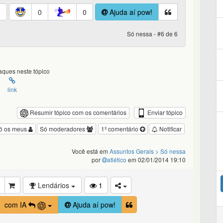
0
0
0
Ajuda aí pow!
Só nessa - #6 de 6
ques neste tópico
link
Enviar tópico
Resumir tópico com os comentários
ó os meus
Só moderadores
1º comentário
Notificar
Você está em
Assuntos Gerais
> Só nessa
por
atlético
em 02/01/2014 19:10
Lendários
1
com IA
Ajuda aí pow!