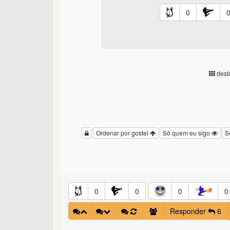
0
desta
Ordenar por gostei
Só quem eu sigo
S
0
0
0
0
Responder
6