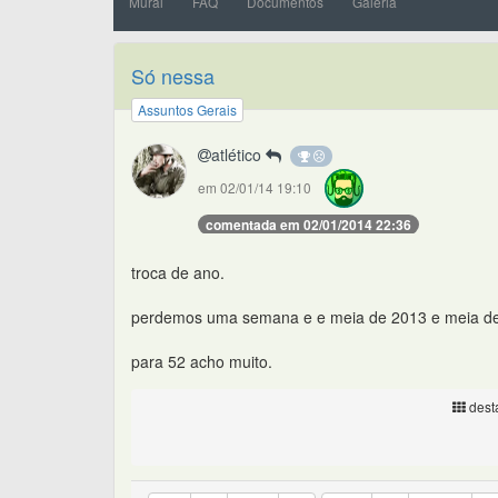
Mural
FAQ
Documentos
Galeria
Só nessa
Assuntos Gerais
atlético
em 02/01/14 19:10
comentada em 02/01/2014 22:36
troca de ano.
perdemos uma semana e e meia de 2013 e meia de
para 52 acho muito.
desta