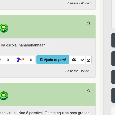
Só nessa - #1 de 6
o da escola. hahahahahhaah......
0
0
Ajuda aí pow!
Só nessa - #2 de 6
ade virtual. Não é possível. Ontem aqui na roça grande