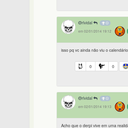
rlvidal
em 02/01/2014 19:12
isso pq vc ainda não viu o calendári
0
0
rlvidal
em 02/01/2014 19:13
Acho que o derpi vive em uma realid