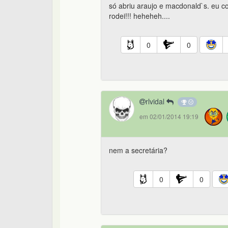
só abriu araujo e macdonald`s. eu 
rodei!!! heheheh....
0
0
rlvidal
em 02/01/2014 19:19
nem a secretária?
0
0