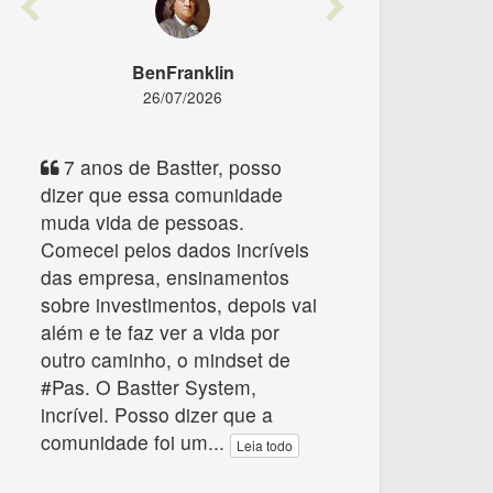
Previous
Next
BenFranklin
26/07/2026
7 anos de Bastter, posso
dizer que essa comunidade
muda vida de pessoas.
Comecei pelos dados incríveis
das empresa, ensinamentos
sobre investimentos, depois vai
além e te faz ver a vida por
outro caminho, o mindset de
#Pas. O Bastter System,
incrível. Posso dizer que a
comunidade foi um
...
Leia todo