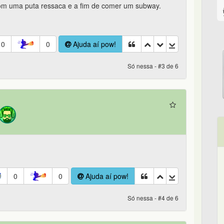
com uma puta ressaca e a fim de comer um subway.
0
0
Ajuda aí pow!
Só nessa - #3 de 6
0
0
Ajuda aí pow!
Só nessa - #4 de 6