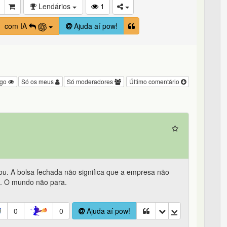
Lendários
1
com IA
Ajuda aí pow!
igo
Só os meus
Só moderadores
Último comentário
 A bolsa fechada não significa que a empresa não
. O mundo não para.
0
0
Ajuda aí pow!