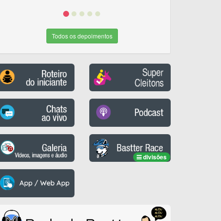
Todos os depoimentos
divisões