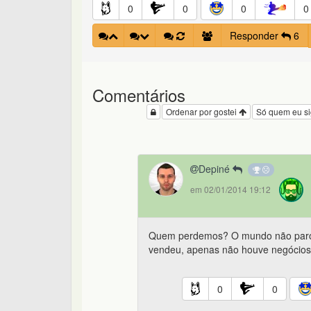
0
0
0
0
Responder
6
Comentários
Ordenar por gostei
Só quem eu s
Depiné
em 02/01/2014 19:12
Quem perdemos? O mundo não parou.
vendeu, apenas não houve negócios
0
0