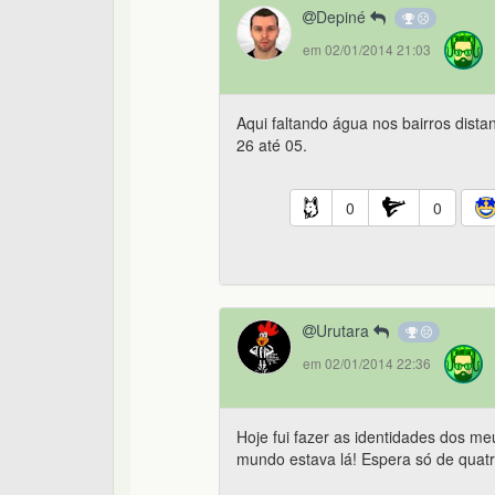
Depiné
em 02/01/2014 21:03
Aqui faltando água nos bairros dista
26 até 05.
0
0
Urutara
em 02/01/2014 22:36
Hoje fui fazer as identidades dos me
mundo estava lá! Espera só de quatr