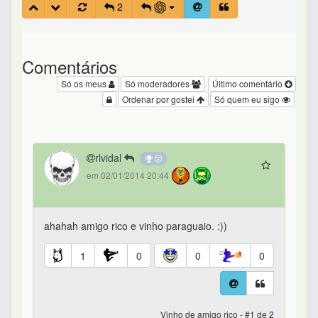
2
Comentários
Só os meus
Só moderadores
Último comentário
Ordenar por gostei
Só quem eu sigo
rlvidal
em 02/01/2014 20:44
ahahah amigo rico e vinho paraguaio. :))
1
0
0
0
Vinho de amigo rico - #1 de 2