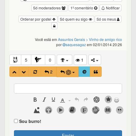
Só moderadores
1º comentário
Notificar
Ordenar por gostei
Só quem eu sigo
Só os meus
Você está em
Assuntos Gerais
> Vinho de amigo rico
por
saquesagaz
em 02/01/2014 20:26
5
0
1
2
Sou burro!
Enviar