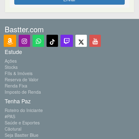
Bastter.com
Estude
Ações
Stocks
FIIs & Imóveis
Reserva de Valor
Renda Fixa
Imposto de Renda
Tenha Paz
Roteiro do Iniciante
#PAS
Saúde e Esportes
Cãotural
Seja Bastter Blue