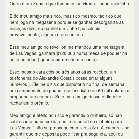
Outro é um Zapata que tomamos na virada, findou rapidinho
E do meu amigo mais rico, mas rico mesmo, tão rico que
nem joga na megasena porque se ganhar desorganiza as
finanças dele, eu ganhei um vinho tipo colônia -
provavelmente, alguém o presenteou.
Esse meu amigo no réveillon me mandou uma mensagem
de Las Vegas, ganhara $120,000 numa mesa de poquer na
noite anterior. ( quanto perde não me conta).
Esse mesmo cara dois ou três anos atrás recebeu um
telefonema do Alexandre Costa ( posso errar alguns
números ). Ele lhe dizia que disputaria no final-de-semana
um campeonato de pôquer e a inscrição era 60 mil dólares e
propunha um negócio. Se o meu amigo desse o dinheiro
rachariam o prêmio.
Meu amigo é afeito ao risco e garantiu o dinheiro, só não
sabia como numa sexta à noite remeteria o dinheiro para
Las Vegas: " não se preocupe com isto - diz o Alexandre - se
garantir que me deposita pode ficar pra segunda, aqui eu