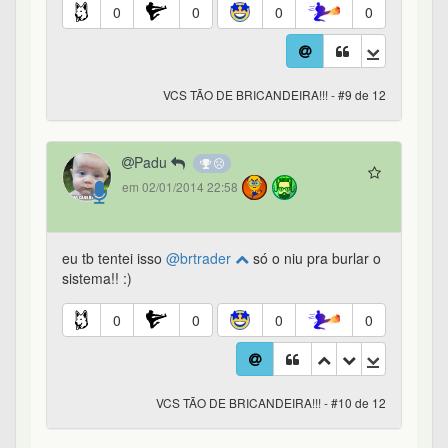
0
0
0
0
VCS TÃO DE BRICANDEIRA!!! - #9 de 12
Padu
em 02/01/2014 22:58
eu tb tentei isso
@brtrader
só o niu pra burlar o
sistema!! :)
0
0
0
0
VCS TÃO DE BRICANDEIRA!!! - #10 de 12