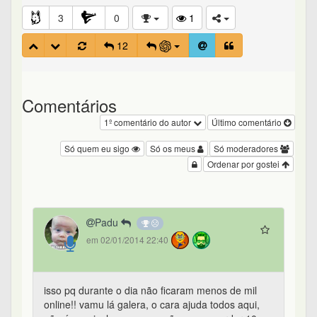
3
0
1
12
Comentários
1º comentário do autor
Último comentário
Só quem eu sigo
Só os meus
Só moderadores
Ordenar por gostei
Padu
em 02/01/2014 22:40
isso pq durante o dia não ficaram menos de mil
online!! vamu lá galera, o cara ajuda todos aqui,