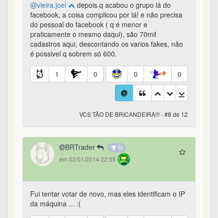
@vieira.joel
depois q acabou o grupo lá do
facebook, a coisa complicou por lá! e não precisa
do pessoal do facebook ( q é menor e
praticamente o mesmo daqui), são 70mil
cadastros aqui, descontando os varios fakes, não
é possivel q sobrem só 600.
1
0
0
0
VCS TÃO DE BRICANDEIRA!!! - #8 de 12
BRTrader
em 02/01/2014 22:55
Fui tentar votar de novo, mas eles identificam o IP
da máquina ... :(