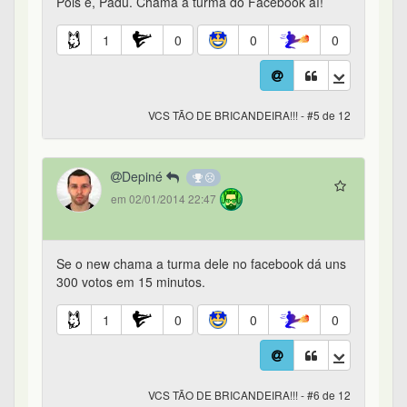
Pois é, Padu. Chama a turma do Facebook aí!
1
0
0
0
VCS TÃO DE BRICANDEIRA!!! - #5 de 12
Depiné
em 02/01/2014 22:47
Se o new chama a turma dele no facebook dá uns
300 votos em 15 minutos.
1
0
0
0
VCS TÃO DE BRICANDEIRA!!! - #6 de 12