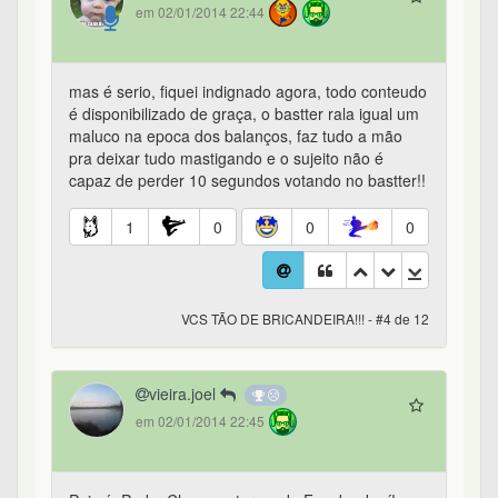
em 02/01/2014 22:44
mas é serio, fiquei indignado agora, todo conteudo
é disponibilizado de graça, o bastter rala igual um
maluco na epoca dos balanços, faz tudo a mão
pra deixar tudo mastigando e o sujeito não é
capaz de perder 10 segundos votando no bastter!!
1
0
0
0
VCS TÃO DE BRICANDEIRA!!! - #4 de 12
vieira.joel
em 02/01/2014 22:45