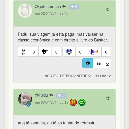
gatosamuca
em 02/01/2014 23:40
Padu, sua viagem já está paga. mas vai ser na
classe econômica e com direito a livro do Bastter.
0
0
0
0
VCS TÃO DE BRICANDEIRA!!! - #11 de 12
Padu
em 03/01/2014 00:13
aí q tá samuca, eu tô só tentando retribuir.