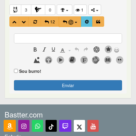
3
0
1
12
Sou burro!
Enviar
Bastter.com