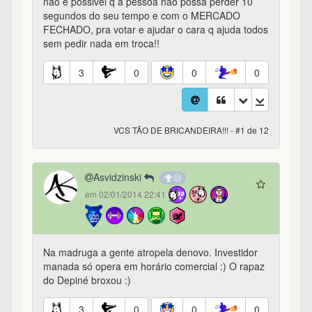
não é possivel q a pessoa não possa perder 10
segundos do seu tempo e com o MERCADO
FECHADO, pra votar e ajudar o cara q ajuda todos
sem pedir nada em troca!!
3
0
0
0
VCS TÃO DE BRICANDEIRA!!! - #1 de 12
Asvidzinski
em 02/01/2014 22:41
Na madruga a gente atropela denovo. Investidor
manada só opera em horário comercial :) O rapaz
do Depiné broxou :)
3
0
0
0