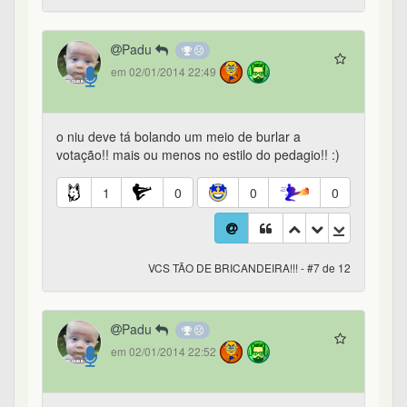
Padu
em 02/01/2014 22:49
o niu deve tá bolando um meio de burlar a
votação!! mais ou menos no estilo do pedagio!! :)
1
0
0
0
VCS TÃO DE BRICANDEIRA!!! - #7 de 12
Padu
em 02/01/2014 22:52