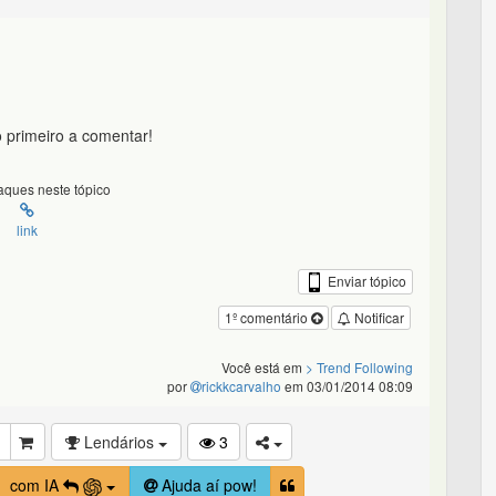
 primeiro a comentar!
ques neste tópico
link
Enviar tópico
1º comentário
Notificar
Você está em
> Trend Following
por
rickkcarvalho
em 03/01/2014 08:09
Lendários
3
com IA
Ajuda aí pow!