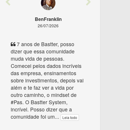
Previous
Next
BenFranklin
26/07/2026
7 anos de Bastter, posso
dizer que essa comunidade
muda vida de pessoas.
Comecei pelos dados incríveis
das empresa, ensinamentos
sobre investimentos, depois vai
além e te faz ver a vida por
outro caminho, o mindset de
#Pas. O Bastter System,
incrível. Posso dizer que a
comunidade foi um
...
Leia todo