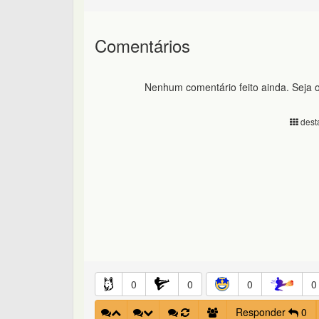
Comentários
Nenhum comentário feito ainda. Seja o
desta
0
0
0
0
Responder
0