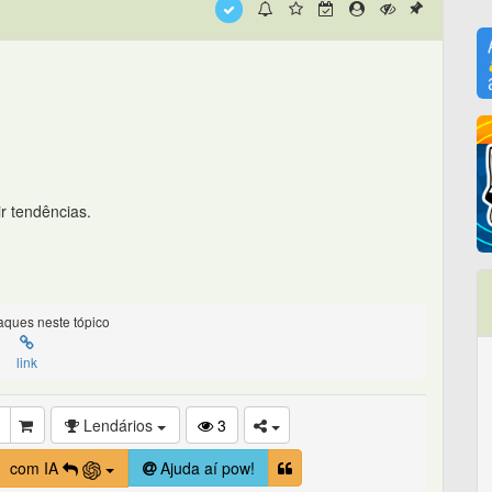
r tendências.
ques neste tópico
link
Lendários
3
com IA
Ajuda aí pow!