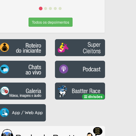
Todos os depoimentos
divisões