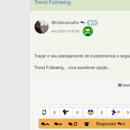
Trend Following
rickkcarvalho
em 03/01/14 8:09
Traçar o seu planejamento de investimentos e segui
Trend Following... uma excelente opção...
desta
0
0
0
0
Responder
0