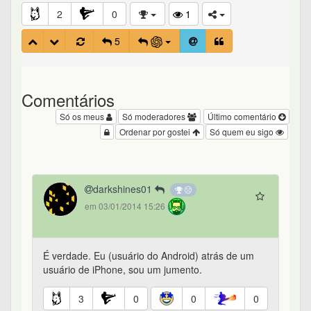
2
0
1
5
Comentários
Só os meus
Só moderadores
Último comentário
Ordenar por gostei
Só quem eu sigo
darkshines01
em 03/01/2014 15:26
É verdade. Eu (usuário do Android) atrás de um
usuário de iPhone, sou um jumento.
3
0
0
0