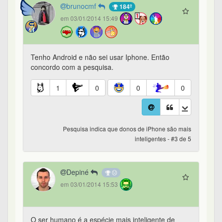
brunocmf
184º
em 03/01/2014 15:49
Tenho Android e não sei usar Iphone. Então
concordo com a pesquisa.
1
0
0
0
Pesquisa indica que donos de iPhone são mais
inteligentes - #3 de 5
Depiné
em 03/01/2014 15:53
O ser humano é a espécie mais inteligente de