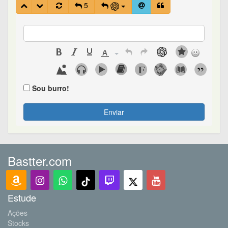
5
Sou burro!
Enviar
Bastter.com
Estude
Ações
Stocks