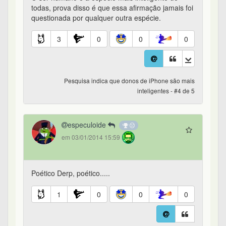
todas, prova disso é que essa afirmação jamais foi
questionada por qualquer outra espécie.
3
0
0
0
Pesquisa indica que donos de iPhone são mais
inteligentes - #4 de 5
especuloide
em 03/01/2014 15:59
Poético Derp, poético.....
1
0
0
0