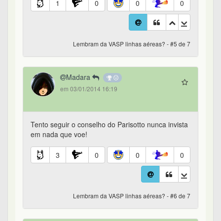
1
0
0
0
Lembram da VASP linhas aéreas? - #5 de 7
Madara
em 03/01/2014 16:19
Tento seguir o conselho do Parisotto nunca invista
em nada que voe!
3
0
0
0
Lembram da VASP linhas aéreas? - #6 de 7