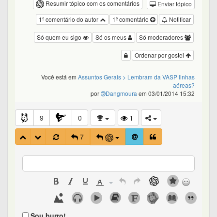
Resumir tópico com os comentários
Enviar tópico
1º comentário do autor
1º comentário
Notificar
Só quem eu sigo
Só os meus
Só moderadores
Ordenar por gostei
Você está em
Assuntos Gerais
> Lembram da VASP linhas
aéreas?
por
Dangmoura
em 03/01/2014 15:32
9
0
1
7
Sou burro!