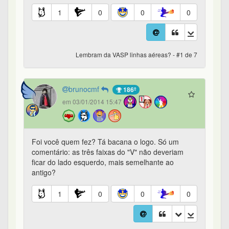
1
0
0
0
Lembram da VASP linhas aéreas? - #1 de 7
brunocmf
186º
em 03/01/2014 15:47
Foi você quem fez? Tá bacana o logo. Só um
comentário: as três faixas do "V" não deveriam
ficar do lado esquerdo, mais semelhante ao
antigo?
1
0
0
0