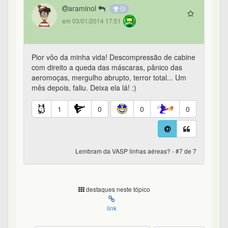
araminol
em 03/01/2014 17:51
Pior vôo da minha vida! Descompressão de cabine
com direito a queda das máscaras, pânico das
aeromoças, mergulho abrupto, terror total... Um
mês depois, faliu. Deixa ela lá! :)
1
0
0
0
Lembram da VASP linhas aéreas? - #7 de 7
destaques neste tópico
link