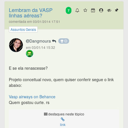
Lembram da VASP
7
linhas aéreas?
comentada em 03/01/2014 17:51
Assuntos Gerais
Dangmoura
em 03/01/14 15:32
E se ela renascesse?
Projeto conceitual novo, quem quiser conferir segue o link
abaixo:
Vasp airways on Behance
Quem gostou curte. rs
destaques neste tópico
link