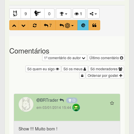
9
0
1
7
Comentários
1º comentário do autor
Último comentário
Só quem eu sigo
Só os meus
Só moderadores
Ordenar por gostei
BRTrader
em 03/01/2014 15:44
Show !!! Muito bom !