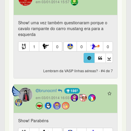
em 03/01/2014 15:57
Show! uma vez também questionaram porque o
cavalo rampante do carro mustang era para a
esquerda
1
0
0
0
Lembram da VASP linhas aéreas? - #4 de 7
brunocmf
186º
em 03/01/2014 16:03
Show! Parabéns