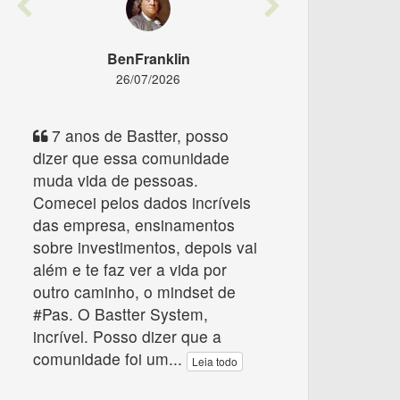
Previous
Next
BenFranklin
26/07/2026
7 anos de Bastter, posso
dizer que essa comunidade
muda vida de pessoas.
Comecei pelos dados incríveis
das empresa, ensinamentos
sobre investimentos, depois vai
além e te faz ver a vida por
outro caminho, o mindset de
#Pas. O Bastter System,
incrível. Posso dizer que a
comunidade foi um
...
Leia todo