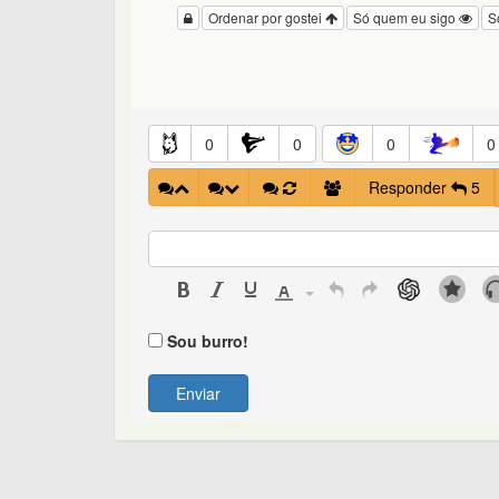
Ordenar por gostei
Só quem eu sigo
S
0
0
0
0
Responder
5
Sou burro!
Enviar