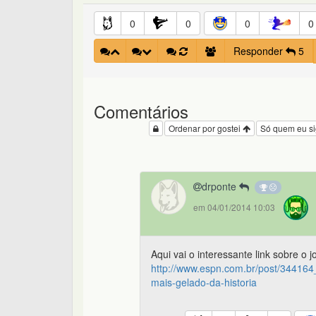
0
0
0
0
Responder
5
Comentários
Ordenar por gostei
Só quem eu s
drponte
em 04/01/2014 10:03
Aqui vai o interessante link sobre o 
http://www.espn.com.br/post/344164_
mais-gelado-da-historia