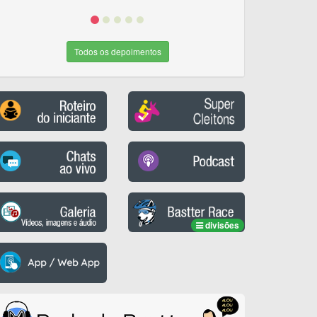
Todos os depoimentos
divisões