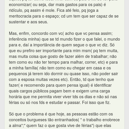
economizar( ou seja, dar mais gastos para os pais) é
ridículo, pq assim é mole. Fica até feio, pq joga a
meritocracia para o espaço; cd um tem que ser capaz de se
sustentar e aos seus.
Mas, enfim, concordo com vc( acho que vc pensa assim;
inferência minha) que se td mundo fizer o que falei, o mundo
para e, daí a importância de quem segue o que vc diz. Só
que eu prefiro ser importante para mim msm( pq tem muita,
mas muita coisa que gosto de fazer além de trabalhar; não
tem como eu não ter tempo para malhar, correr, etc) e para
a minha família( não tem como eu chegar em casa e os
pequenos já terem ido dormir ou quase isso, não poder sair
com a esposa muitas vezes etc). Então, td que tenho que
fazer( e recomendo para quem pensa igual) é identificar
quais cargos públicos pagam bem e exigem uma carga
horária que me permita viver viver tds os dias e não só nas
férias ou só nos fds e estudar e passar. Foi isso que fiz.
Só que o problema é que hoje, as pessoas estão com os
conceitos burgueses tão entranhados( " o trabalho enobrece
a alma";" quem faz o que gosta vive de férias") que elas