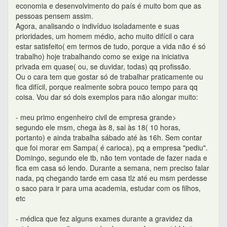
economia e desenvolvimento do país é muito bom que as
pessoas pensem assim.
Agora, analisando o indivíduo isoladamente e suas
prioridades, um homem médio, acho muito difícil o cara
estar satisfeito( em termos de tudo, porque a vida não é só
trabalho) hoje trabalhando como se exige na iniciativa
privada em quase( ou, se duvidar, todas) qq profissão.
Ou o cara tem que gostar só de trabalhar praticamente ou
fica difícil, porque realmente sobra pouco tempo para qq
coisa. Vou dar só dois exemplos para não alongar muito:
- meu primo engenheiro civil de empresa grande>
segundo ele msm, chega às 8, sai às 18( 10 horas,
portanto) e ainda trabalha sábado até às 16h. Sem contar
que foi morar em Sampa( é carioca), pq a empresa "pediu".
Domingo, segundo ele tb, não tem vontade de fazer nada e
fica em casa só lendo. Durante a semana, nem preciso falar
nada, pq chegando tarde em casa tlz até eu msm perdesse
o saco para ir para uma academia, estudar com os filhos,
etc
- médica que fez alguns exames durante a gravidez da