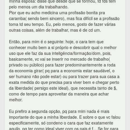
minha esposa: disse que desde que se formou, td fds tem
pelo menos um dia trabalhando.
Pior que eu acho medicina uma profissão bonita pra
caramba( sendo bem sincero), mas fica difícil se a profissão
toma td seu tempo. Eu, pelo menos, gosto de fazer várias
outras coisas, além de trabalhar, mas é de cd um.
Então, para mim é o seguinte: hoje, o cara tem que
conhecer muito bem a si próprio e descobrir qual o melhor
uso que ele faz da sua inteligência/formação/dom, pois,
basicamente, vc vai se inserir no mercado de trabalho(
privado ou público) para fazer predominantemente a roda
da economia girar( pq para a economia estar saudável, o
ser humano não pode estar) ou para trazer para sua casa a
exata medida do que precisa para viver bem e chegar perto
da liberdade( persigo este ideal), que necessita tanto de $,
como de tempo para aproveitar da maneira que achar
melhor.
Eu prefiro a segunda opção, pq para mim nada é mais
importante do que a minha liberdade. E sobre o que vc falou
especificamente, só condeno o cara que faz exatamente
aquilo, pq ter como ideal viver com os pais é f... Se for para