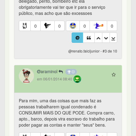
delegado, perito, bombeiro etc ela
obrigatoriamente vai ter que ir para o serviço
público, mas acho que são excessoes
0
0
0
0
@renato.falcijunior - #3 de 10
araminol
em 06/01/2014 08:40
Para mim, uma das coisas que mais faz as
pessoas trabalharem igual condenado é
CONSUMIR MAIS DO QUE PODE. Compra carro,
apto., barco, depois vira escravo do trabalho para
poder pagar as contas e manter "seus" bens.