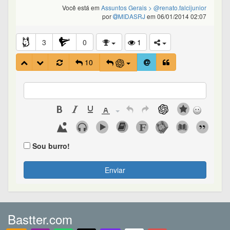
Você está em
Assuntos Gerais
> @renato.falcijunior
por
MIDASRJ
em 06/01/2014 02:07
3
0
1
10
Sou burro!
Enviar
Bastter.com