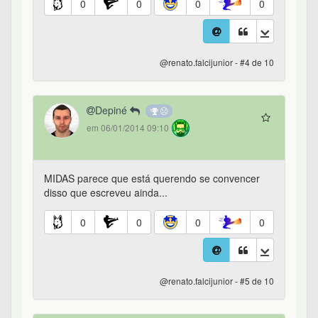
0
0
0
0
@renato.falcijunior - #4 de 10
Depiné
em 06/01/2014 09:10
MIDAS parece que está querendo se convencer
disso que escreveu ainda...
0
0
0
0
@renato.falcijunior - #5 de 10