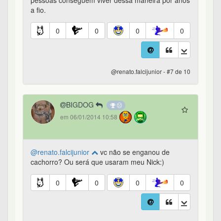
pessoas conseguem viver dessa maneira por anos
a fio.
0
0
0
0
@renato.falcijunior - #7 de 10
BIGDOG
em 06/01/2014 10:58
@renato.falcijunior
vc não se enganou de
cachorro? Ou será que usaram meu Nick:)
0
0
0
0