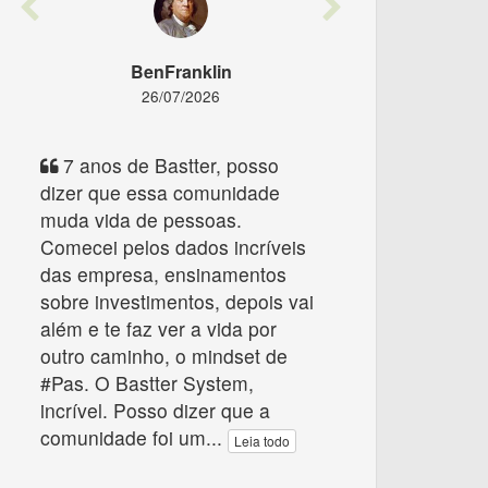
Previous
Next
BenFranklin
26/07/2026
7 anos de Bastter, posso
dizer que essa comunidade
muda vida de pessoas.
Comecei pelos dados incríveis
das empresa, ensinamentos
sobre investimentos, depois vai
além e te faz ver a vida por
outro caminho, o mindset de
#Pas. O Bastter System,
incrível. Posso dizer que a
comunidade foi um
...
Leia todo