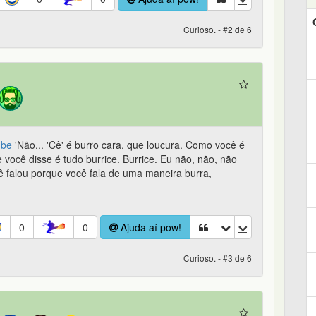
Curioso. - #2 de 6
ube
'Não... 'Cê' é burro cara, que loucura. Como você é
e você disse é tudo burrice. Burrice. Eu não, não, não
 falou porque você fala de uma maneira burra,
0
0
Ajuda aí pow!
Curioso. - #3 de 6