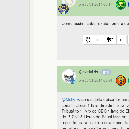
em 07/01/2014 09:41
Como assim, saber exatamente a quan
0
0
rlvidal
em 07/01/2014 09:59
@Mcfly
se o sujeito quiser ler um
constitucional 1 livro de administrati
Tributário 1 livro de CDC 1 livro de E
de P. Civil 5 Livros de Penal Isso n
pq se for para ficar louco vc encontr
penal, etc... em vários volumes. En