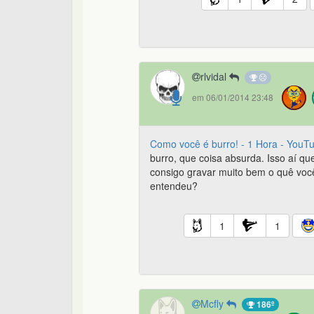
rlvidal
em 06/01/2014 23:48
Como você é burro! - 1 Hora - YouT
burro, que coisa absurda. Isso aí qu
consigo gravar muito bem o quê você
entendeu?
1
1
Mcfly
186º