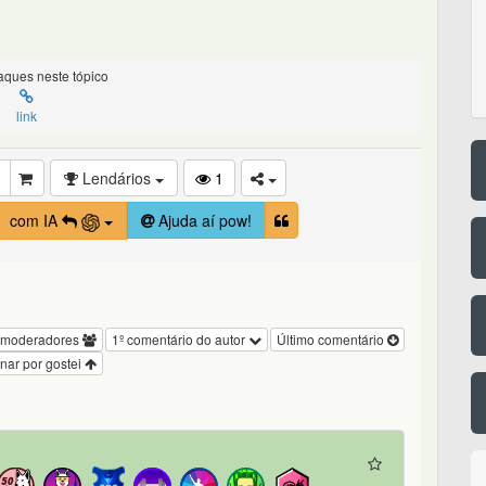
ques neste tópico
link
Lendários
1
com IA
Ajuda aí pow!
 moderadores
1º comentário do autor
Último comentário
nar por gostei