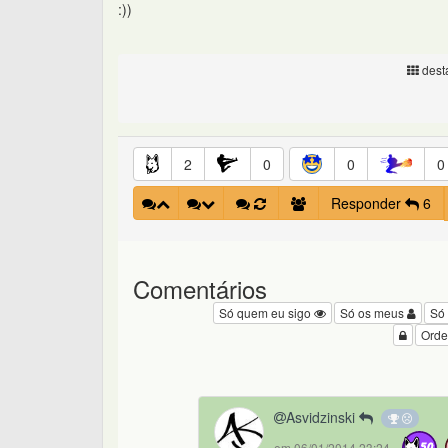
:))
desta
2
0
0
0
Responder
6
Comentários
Só quem eu sigo
Só os meus
Só
Orde
Asvidzinski
em 06/01/2014 23:24