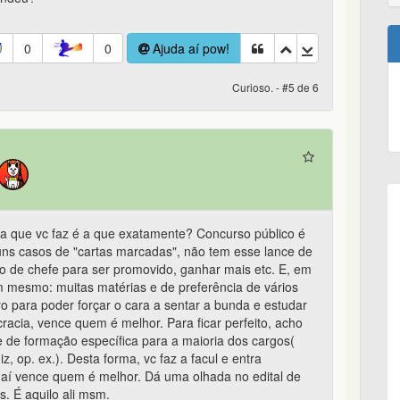
0
0
Ajuda aí pow!
Curioso. - #5 de 6
ca que vc faz é a que exatamente? Concurso público é
uns casos de "cartas marcadas", não tem esse lance de
o de chefe para ser promovido, ganhar mais etc. E, em
m mesmo: muitas matérias e de preferência de vários
 para poder forçar o cara a sentar a bunda e estudar
cracia, vence quem é melhor. Para ficar perfeito, acho
 de formação específica para a maioria dos cargos(
, op. ex.). Desta forma, vc faz a facul e entra
 aí vence quem é melhor. Dá uma olhada no edital de
s. É aquilo ali msm.