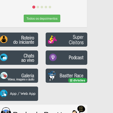
Todos os depoimentos
divisões