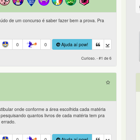
eúdo de um concurso é saber fazer bem a prova. Pra
0
0
Ajuda aí pow!
Curioso. - #1 de 6
stibular onde conforme a área escolhida cada matéria
r pesquisando quantos livros de cada matéria tem pra
 errado.
0
0
Ajuda aí pow!