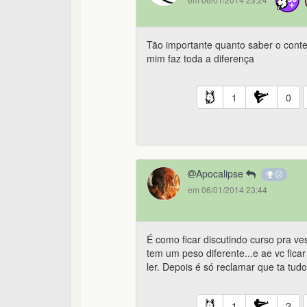
Tão importante quanto saber o cont
mim faz toda a diferença
1
0
Apocalipse
em 06/01/2014 23:44
É como ficar discutindo curso pra ve
tem um peso diferente...e ae vc fica
ler. Depois é só reclamar que ta tudo
1
2