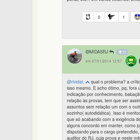
0
1
MIDASRJ
em 07/01/2014 12:57
@rlvidal,
qual o problema? a críti
isso mesmo. E acho ótimo, pq, fora 
indicação por conhecimento, babaçã
relação às provas, tem que ser assi
assuntos sem relação um com o outro
sozinho( autodidática). Isso é merito
que só acabando com a exigência de
alguns concordo em manter, como juiz
disputando para o cargo pretendido,
auditor do RJ, cuja prova e neste mê