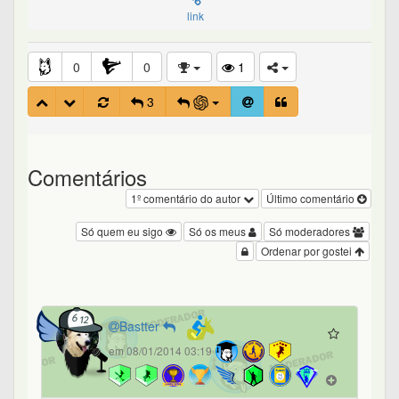
link
0
0
1
3
Comentários
1º comentário do autor
Último comentário
Só quem eu sigo
Só os meus
Só moderadores
Ordenar por gostei
Bastter
em 08/01/2014 03:19