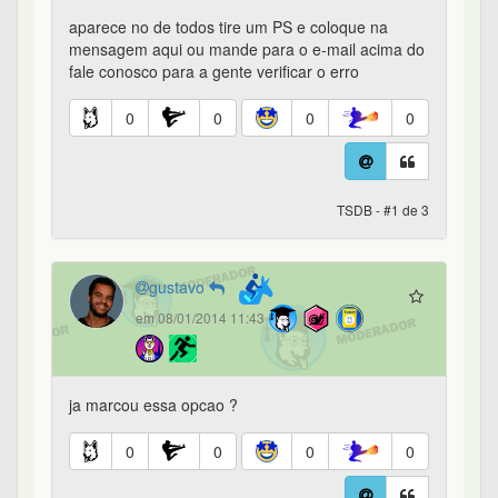
aparece no de todos tire um PS e coloque na
mensagem aqui ou mande para o e-mail acima do
fale conosco para a gente verificar o erro
0
0
0
0
TSDB - #1 de 3
gustavo
em 08/01/2014 11:43
ja marcou essa opcao ?
0
0
0
0