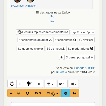
@Gustavo
@Bastter
destaques neste tópico
link
Resumir tópico com os comentários
Enviar tópico
1º comentário do autor
1º comentário
Notificar
Só quem eu sigo
Só os meus
Só moderadores
Ordenar por gostei
Você está em
Suporte
> TSDB
por
Borato
em 07/01/2014 23:08
0
0
1
3