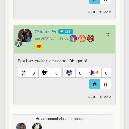
TSDB - #2 de 3
Borato
184º
em 08/01/2014 18:52
Boa backpacker, deu certo! Obrigado!
0
0
0
0
TSDB - #3 de 3
ver comentários do moderador