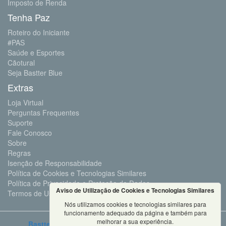
Imposto de Renda
Tenha Paz
Roteiro do Iniciante
#PAS
Saúde e Esportes
Cãotural
Seja Bastter Blue
Extras
Loja Virtual
Perguntas Frequentes
Suporte
Fale Conosco
Sobre
Regras
Isenção de Responsabilidade
Política de Cookies e Tecnologias Similares
Política de Privacidade e Proteção de Dados
Aviso de Utilização de Cookies e Tecnologias Similares
Termos de Uso
Nós utilizamos cookies e tecnologias similares para
funcionamento adequado da página e também para
melhorar a sua experiência.
Bastter.com
2001 ©Todos os Direitos Reservados