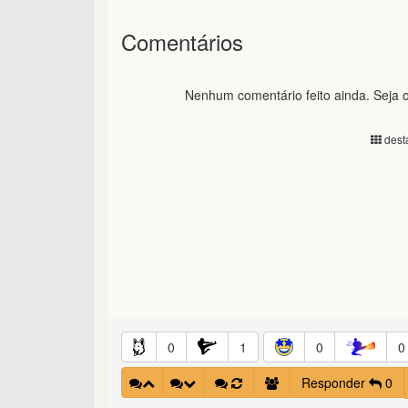
Comentários
Nenhum comentário feito ainda. Seja o
desta
0
1
0
0
Responder
0