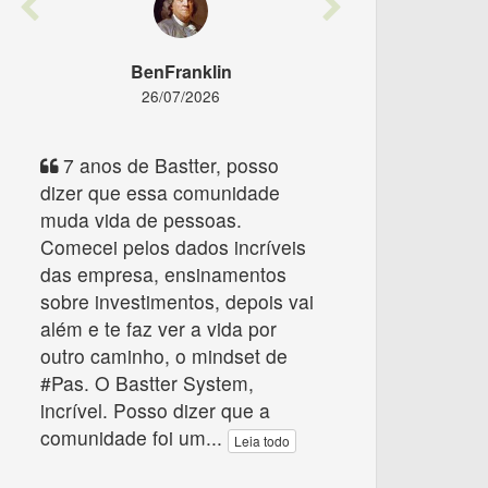
Previous
Next
BenFranklin
26/07/2026
7 anos de Bastter, posso
dizer que essa comunidade
muda vida de pessoas.
Comecei pelos dados incríveis
das empresa, ensinamentos
sobre investimentos, depois vai
além e te faz ver a vida por
outro caminho, o mindset de
#Pas. O Bastter System,
incrível. Posso dizer que a
comunidade foi um
...
Leia todo