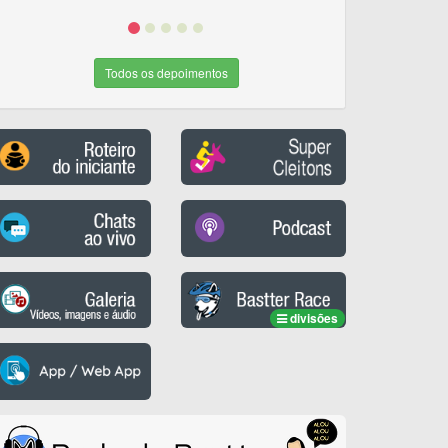
Todos os depoimentos
divisões