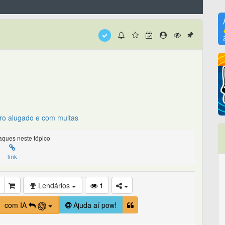
rro alugado e com multas
ques neste tópico
link
Lendários
1
com IA
Ajuda aí pow!