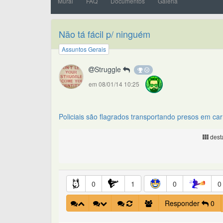
Mural
FAQ
Documentos
Galeria
Não tá fácil p/ ninguém
Assuntos Gerais
Struggle
em 08/01/14 10:25
Policiais são flagrados transportando presos em ca
desta
0
1
0
0
Responder
0