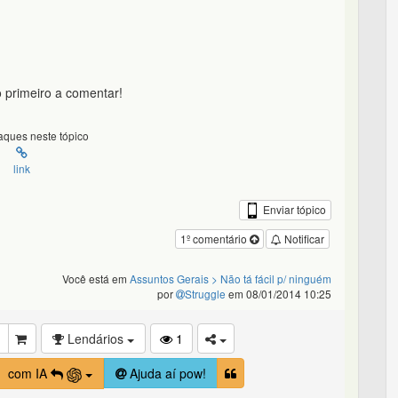
 primeiro a comentar!
ques neste tópico
link
Enviar tópico
1º comentário
Notificar
Você está em
Assuntos Gerais
> Não tá fácil p/ ninguém
por
Struggle
em 08/01/2014 10:25
Lendários
1
com IA
Ajuda aí pow!