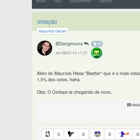
Mural
FAQ
Documentos
Galeria
Votação
Assuntos Gerais
Dangmoura
em 08/01/14 11:27
Além do Maurício Hissa "Bastter" que é o mais votad
1,5% dos votos. haha
Obs: O Cerbasi ta chegando de novo.
desta
0
0
0
0