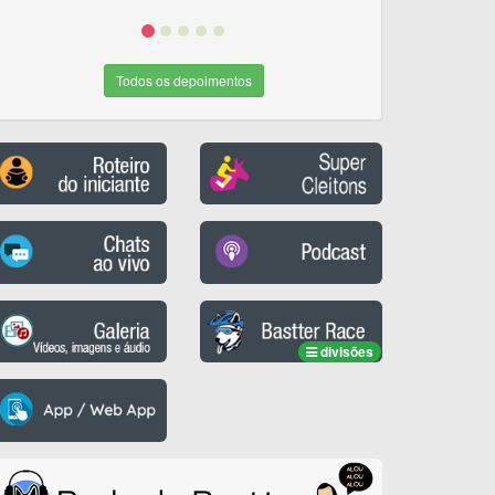
Todos os depoimentos
divisões