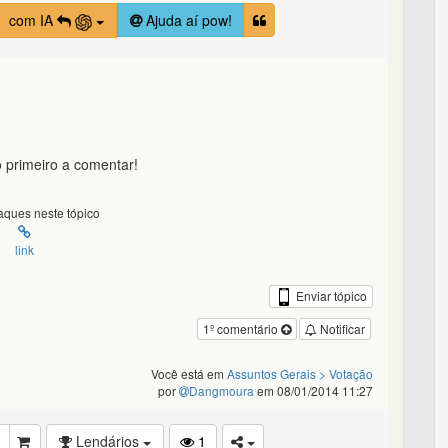
com IA
Ajuda aí pow!
 primeiro a comentar!
ques neste tópico
link
Enviar tópico
1º comentário
Notificar
Você está em
Assuntos Gerais
> Votação
por
Dangmoura
em 08/01/2014 11:27
Lendários
1