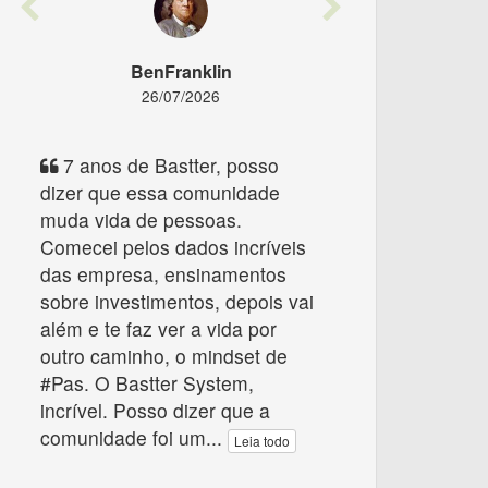
Previous
Next
BenFranklin
26/07/2026
7 anos de Bastter, posso
dizer que essa comunidade
muda vida de pessoas.
Comecei pelos dados incríveis
das empresa, ensinamentos
sobre investimentos, depois vai
além e te faz ver a vida por
outro caminho, o mindset de
#Pas. O Bastter System,
incrível. Posso dizer que a
comunidade foi um
...
Leia todo