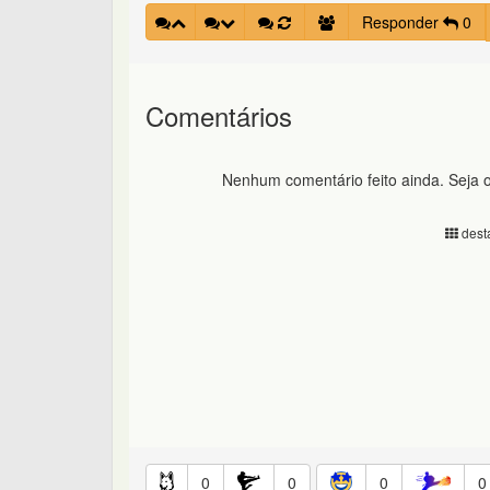
Responder
0
Comentários
Nenhum comentário feito ainda. Seja o
desta
0
0
0
0