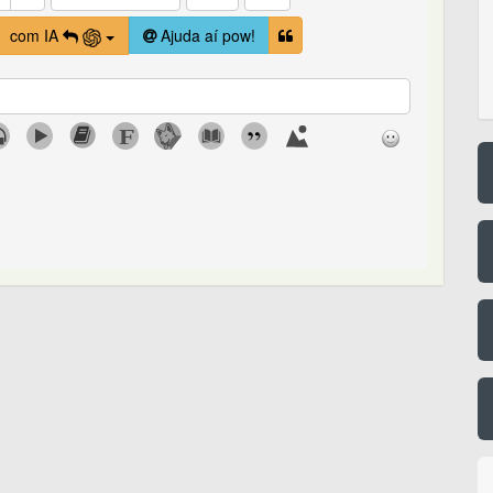
com IA
Ajuda aí pow!