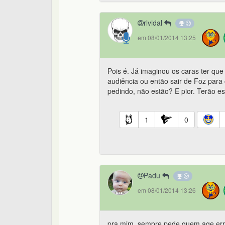
rlvidal
em 08/01/2014 13:25
Pois é. Já imaginou os caras ter qu
audiência ou então sair de Foz para
pedindo, não estão? E pior. Terão es
1
0
Padu
em 08/01/2014 13:26
pra mim, sempre pede quem age erra