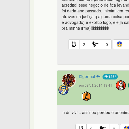
acredito! esse negocio de fica leva
foi dada ano passado, mimimi em re
atraves da justiça q alguma coisa p
é advogado) e explico logo, ele já s
pra minha irmã)!!kkkkkkkk
2
0
gerthal
186º
em 08/01/2014 13:41
ih dr. vivi... assinou perdeu o anoni
2
0