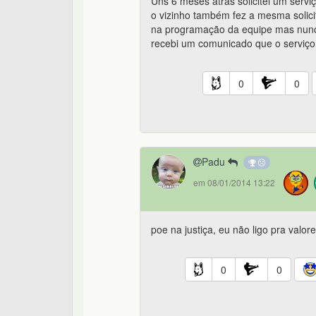
Uns 6 meses atrás solicitei um serv
o vizinho também fez a mesma solici
na programação da equipe mas nunca
recebi um comunicado que o serviço 
0
0
Padu
em 08/01/2014 13:22
poe na justiça, eu não ligo pra valores
0
0