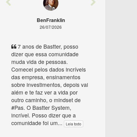
Previous
Next
BenFranklin
26/07/2026
7 anos de Bastter, posso
dizer que essa comunidade
muda vida de pessoas.
Comecei pelos dados incríveis
das empresa, ensinamentos
sobre investimentos, depois vai
além e te faz ver a vida por
outro caminho, o mindset de
#Pas. O Bastter System,
incrível. Posso dizer que a
comunidade foi um
...
Leia todo