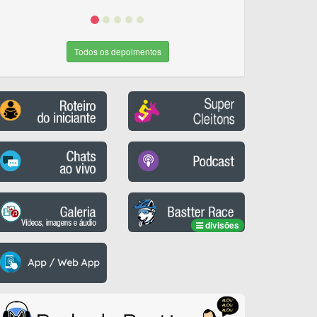
Todos os depoimentos
divisões