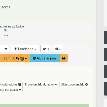
k acima.
ques neste tópico
link
Lendários
1
com IA
Ajuda aí pow!
 moderadores
1º comentário do autor
Último comentário
nar por gostei