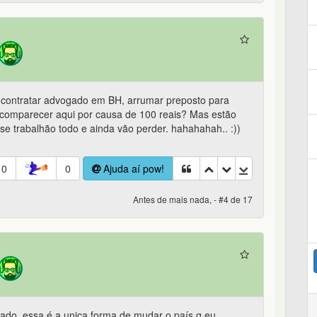
e contratar advogado em BH, arrumar preposto para
 comparecer aqui por causa de 100 reais? Mas estão
se trabalhão todo e ainda vão perder. hahahahah.. :))
0
0
Ajuda aí pow!
Antes de mais nada, - #4 de 17
do. essa é a unica forma de mudar o país q eu