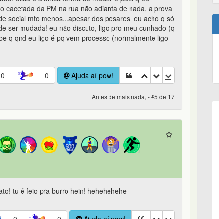
ndo cacetada da PM na rua não adianta de nada, a prova
de social mto menos...apesar dos pesares, eu acho q só
ode ser mudada! eu não discuto, ligo pro meu cunhado (q
abe q qnd eu ligo é pq vem processo (normalmente ligo
0
0
Ajuda aí pow!
Antes de mais nada, - #5 de 17
mato! tu é feio pra burro hein! hehehehehe
0
0
Ajuda aí pow!