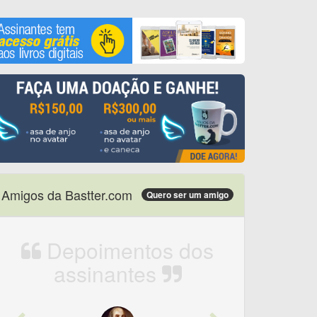
Amigos da Bastter.com
Quero ser um amigo
Depoimentos dos
assinantes