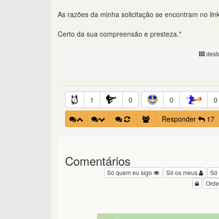
As razões da minha solicitação se encontram no lin
Certo da sua compreensão e presteza."
desta
1
0
0
0
Responder
17
Comentários
Só quem eu sigo
Só os meus
Só
Orde