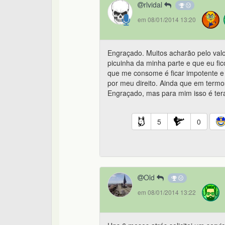
rlvidal
em 08/01/2014 13:20
Engraçado. Muitos acharão pelo val
picuinha da minha parte e que eu fi
que me consome é ficar impotente e 
por meu direito. Ainda que em term
Engraçado, mas para mim isso é ter
5
0
Old
em 08/01/2014 13:22