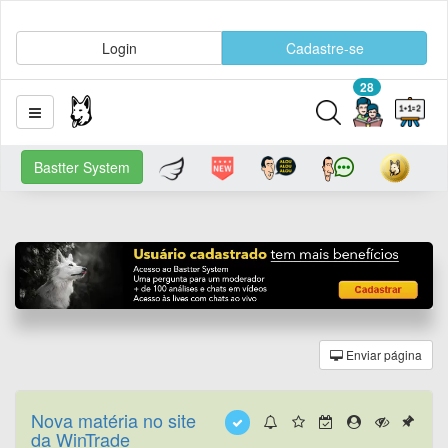
Login
Cadastre-se
28
Bastter System
Enviar página
Nova matéria no site
da WinTrade