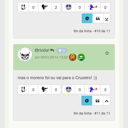
0
2
0
0
fim da linha - #10 de 11
rlvidal
em 09/01/2014 13:00
mas o moreno foi ou vai para o Cruzeiro! :))
0
0
0
0
fim da linha - #11 de 11