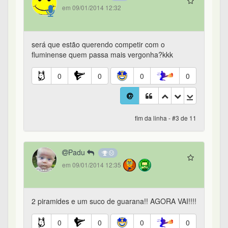
em 09/01/2014 12:32
será que estão querendo competir com o
fluminense quem passa mais vergonha?kkk
0
0
0
0
fim da linha - #3 de 11
Padu
em 09/01/2014 12:35
2 piramides e um suco de guarana!! AGORA VAI!!!!
0
0
0
0