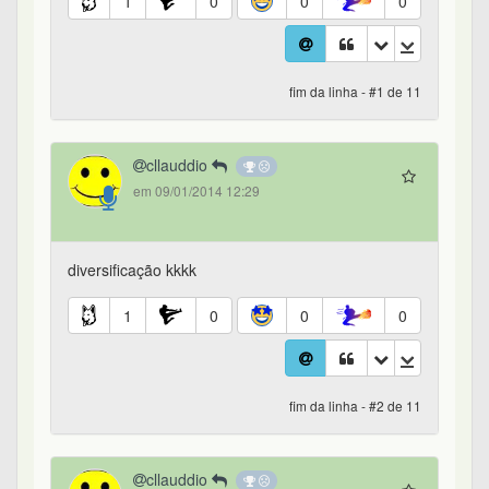
1
0
0
0
fim da linha - #1 de 11
cllauddio
em 09/01/2014 12:29
diversificação kkkk
1
0
0
0
fim da linha - #2 de 11
cllauddio