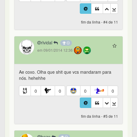
fim da linha - #4 de 11
rlvidal
em 09/01/2014 12:36
Ae coxo. Olha que shit que vcs mandaram para
nós. hehehhe
0
0
0
0
fim da linha - #5 de 11
beze