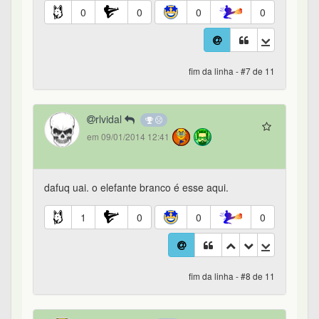
0
0
0
0
fim da linha - #7 de 11
rlvidal
em 09/01/2014 12:41
dafuq uai. o elefante branco é esse aqui.
1
0
0
0
fim da linha - #8 de 11