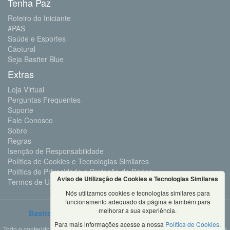
Tenha Paz
Roteiro do Iniciante
#PAS
Saúde e Esportes
Cãotural
Seja Bastter Blue
Extras
Loja Virtual
Perguntas Frequentes
Suporte
Fale Conosco
Sobre
Regras
Isenção de Responsabilidade
Política de Cookies e Tecnologias Similares
Política de Privacidade e Proteção de Dados
Aviso de Utilização de Cookies e Tecnologias Similares
Termos de Uso
Nós utilizamos cookies e tecnologias similares para
funcionamento adequado da página e também para
melhorar a sua experiência.
Bastter.com
2001 ©Todos os Direitos Reservados
Para mais informações acesse a nossa
Política de Cookies
.
Todo o conteúdo deste site é propriedade da Bastter.com, sendo expressamente