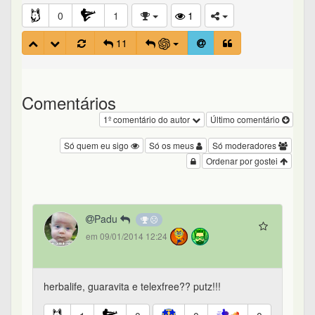
0
1
1
11
Comentários
1º comentário do autor
Último comentário
Só quem eu sigo
Só os meus
Só moderadores
Ordenar por gostei
Padu
em 09/01/2014 12:24
herbalife, guaravita e telexfree?? putz!!!