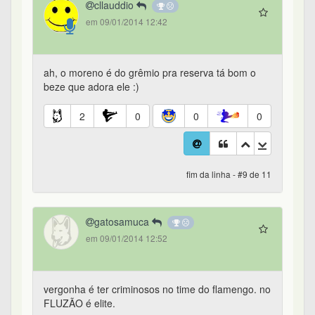
cllauddio
em 09/01/2014 12:42
ah, o moreno é do grêmio pra reserva tá bom o
beze que adora ele :)
2
0
0
0
fim da linha - #9 de 11
gatosamuca
em 09/01/2014 12:52
vergonha é ter criminosos no time do flamengo. no
FLUZÃO é elite.