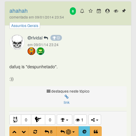
ahahah
8
comentada em 09/01/2014 23:54
Assuntos Gerais
rlvidal
em 09/01/14 23:24
dafuq is "despunhetado".
:))
destaques neste tópico
link
0
0
1
8