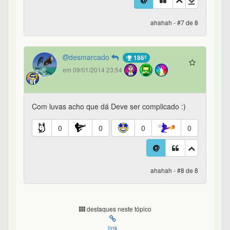
ahahah - #7 de 8
desmarcado
186º
em 09/01/2014 23:54
Com luvas acho que dá Deve ser complicado :)
0
0
0
0
ahahah - #8 de 8
destaques neste tópico
link