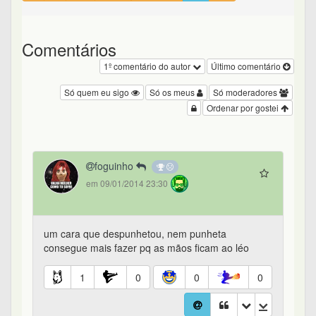
Comentários
1º comentário do autor
Último comentário
Só quem eu sigo
Só os meus
Só moderadores
Ordenar por gostei
foguinho
em 09/01/2014 23:30
um cara que despunhetou, nem punheta
consegue mais fazer pq as mãos ficam ao léo
1
0
0
0