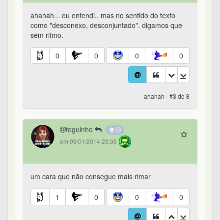
ahahah... eu entendi.. mas no sentido do texto
como "desconexo, desconjuntado". digamos que
sem ritmo.
0
0
0
0
ahahah - #3 de 8
foguinho
em 09/01/2014 23:36
um cara que não consegue mais rimar
1
0
0
0