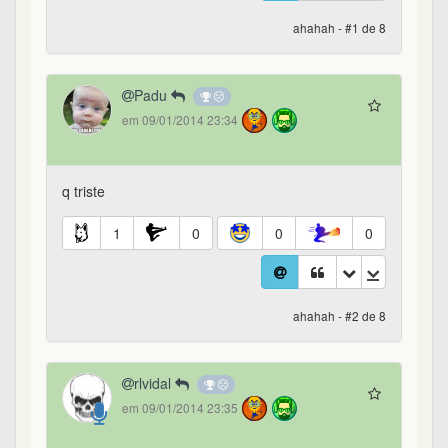
ahahah - #1 de 8
Padu
em 09/01/2014 23:34
q triste
1
0
0
0
ahahah - #2 de 8
rlvidal
em 09/01/2014 23:35