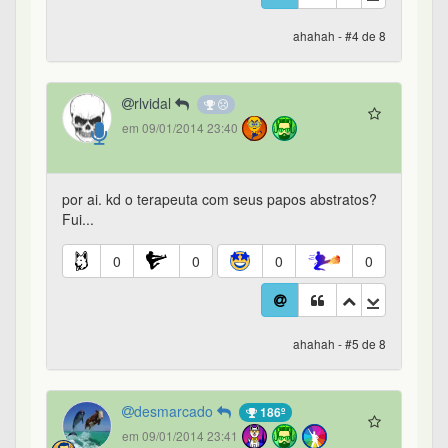
ahahah - #4 de 8
rlvidal
em 09/01/2014 23:40
por ai. kd o terapeuta com seus papos abstratos?
Fui...
0
0
0
0
ahahah - #5 de 8
desmarcado
186º
em 09/01/2014 23:41