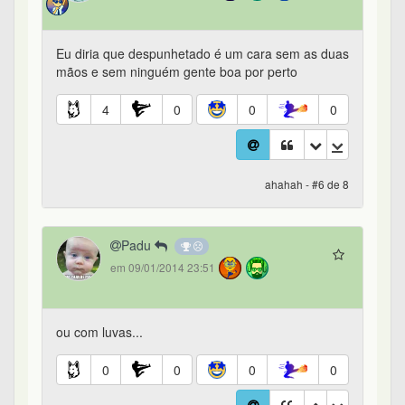
Eu diria que despunhetado é um cara sem as duas
mãos e sem ninguém gente boa por perto
4
0
0
0
ahahah - #6 de 8
Padu
em 09/01/2014 23:51
ou com luvas...
0
0
0
0