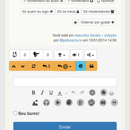
1º comentário do autor
1º comentário
Notificar
Só quem eu sigo
Só os meus
Só moderadores
Ordenar por gostei
Você está em
Assuntos Gerais
> votação
por
gatosamuca
em 10/01/2014 14:06
0
0
1
3
Sou burro!
Enviar