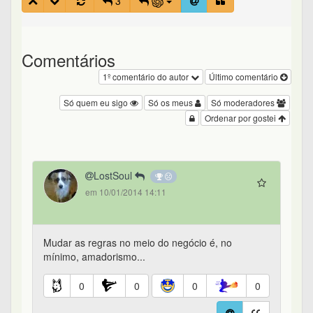
3
Comentários
1º comentário do autor
Último comentário
Só quem eu sigo
Só os meus
Só moderadores
Ordenar por gostei
LostSoul
em 10/01/2014 14:11
Mudar as regras no meio do negócio é, no
mínimo, amadorismo...
0
0
0
0