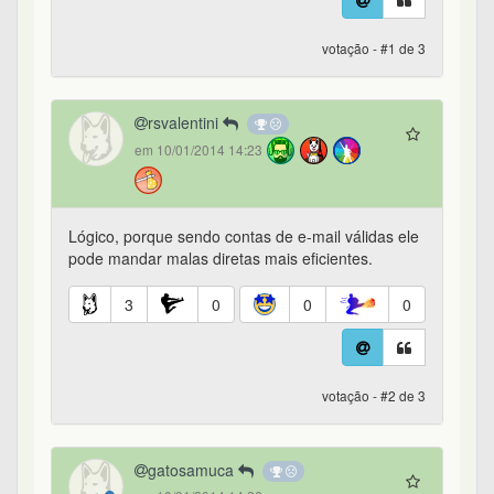
votação - #1 de 3
rsvalentini
em 10/01/2014 14:23
Lógico, porque sendo contas de e-mail válidas ele
pode mandar malas diretas mais eficientes.
3
0
0
0
votação - #2 de 3
gatosamuca