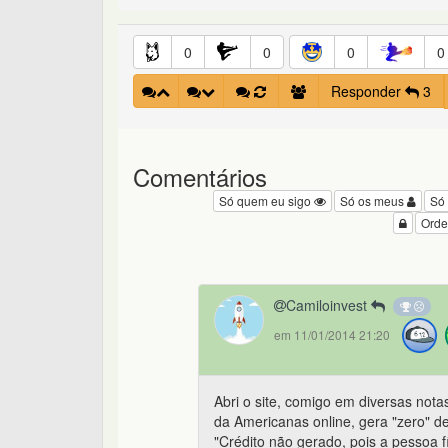
0
0
0
0
Responder
3
Comentários
Só quem eu sigo
Só os meus
Só
Orde
Camiloinvest
em 11/01/2014 21:20
Abri o site, comigo em diversas nota
da Americanas online, gera "zero" 
"Crédito não gerado, pois a pessoa fí