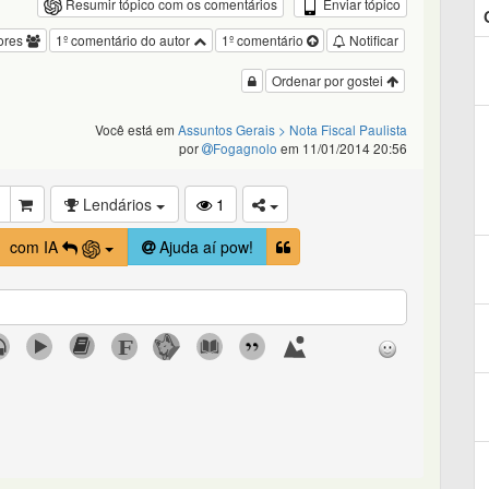
Enviar tópico
Resumir tópico com os comentários
ores
1º comentário do autor
1º comentário
Notificar
Ordenar por gostei
Você está em
Assuntos Gerais
> Nota Fiscal Paulista
por
Fogagnolo
em 11/01/2014 20:56
Lendários
1
com IA
Ajuda aí pow!