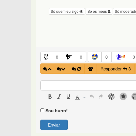
Só quem eu sigo
Só os meus
Só moderad
0
0
0
0
Responder
3
Sou burro!
Enviar