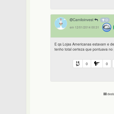
Camiloinvest
em 12/01/2014 00:31
E qs Lojas Americanas estavam e de
tenho total certeza que pontuava no
0
0
desta