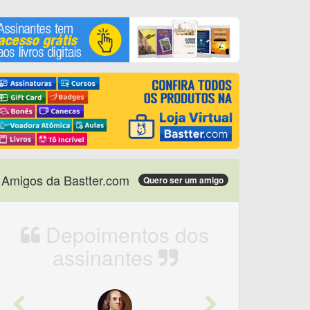
Amigos da Bastter.com
Quero ser um amigo
Depoimentos dos
assinantes
Previous
Next