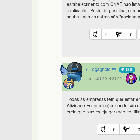
estabelecimento com CNAE não listad
explicação. Posto de gasolina, compr
soube, mas os outros são "novidades
0
0
Fogagnolo
186º
em 11/01/2014 21:52
Todas as empresas tem que estar e
Atividade Econômica)por onde são est
creio que isso esteja gerando conflit
0