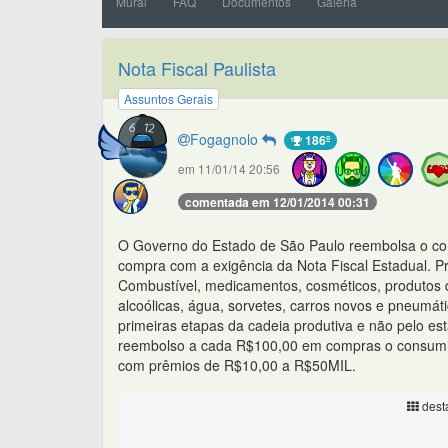
Mural
FAQ
Documentos
Galeria
Nota Fiscal Paulista
Assuntos Gerais
Fogagnolo
186º
em 11/01/14 20:56
comentada em 12/01/2014 00:31
O Governo do Estado de São Paulo reembolsa o co
compra com a exigência da Nota Fiscal Estadual. 
Combustível, medicamentos, cosméticos, produtos de
alcoólicas, água, sorvetes, carros novos e pneumá
primeiras etapas da cadeia produtiva e não pelo e
reembolso a cada R$100,00 em compras o consumid
com prêmios de R$10,00 a R$50MIL.
desta