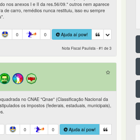
o nos anexos I e II da res.56/09." outros nem aparece
a de carro, remédios nunca restituiu, isso eu sempre
".
0
0
Ajuda aí pow!
Nota Fiscal Paulista - #1 de 3
nquadrada no CNAE "Qnae" (Classificação Nacional da
ipulados os impostos (federais, estaduais, municipais),
os.
0
0
0
Ajuda aí pow!