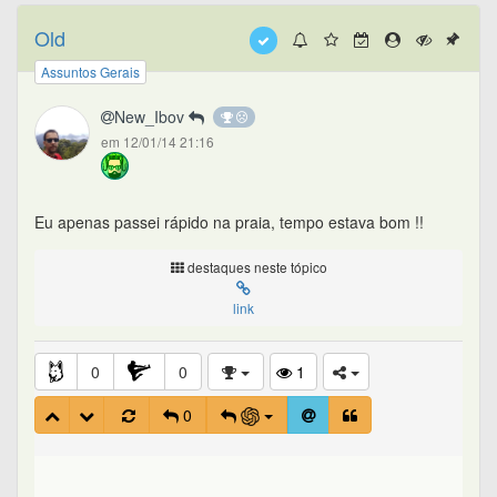
Old
Assuntos Gerais
New_Ibov
em 12/01/14 21:16
Eu apenas passei rápido na praia, tempo estava bom !!
destaques neste tópico
link
0
0
1
0