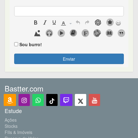
Sou burro!
Enviar
Bastter.com
Estude
Ações
Stocks
FIIs & Imóveis