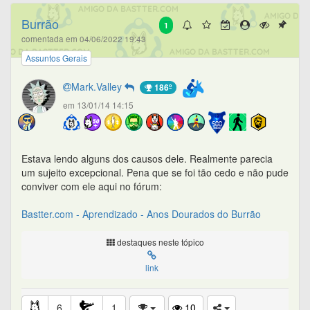
Burrão
1
comentada em 04/06/2022 19:43
Assuntos Gerais
Mark.Valley
186º
em 13/01/14 14:15
Estava lendo alguns dos causos dele. Realmente parecia
um sujeito excepcional. Pena que se foi tão cedo e não pude
conviver com ele aqui no fórum:
Bastter.com - Aprendizado - Anos Dourados do Burrão
destaques neste tópico
link
6
1
10