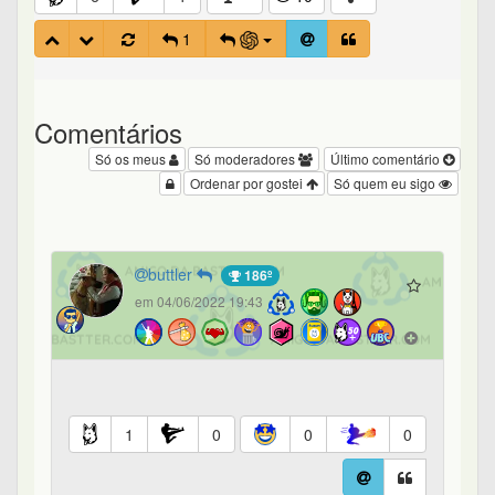
1
Comentários
Só os meus
Só moderadores
Último comentário
Ordenar por gostei
Só quem eu sigo
buttler
186º
em 04/06/2022 19:43
1
0
0
0