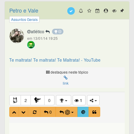
Petro e Vale
Assuntos Gerais
atlético
em 13/01/14 19:25
Te maltrata! Te maltrata! Te Maltrata! - YouTube
destaques neste tópico
link
2
0
1
0