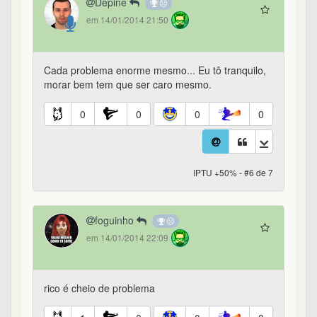
Depiné
em 14/01/2014 21:50
Cada problema enorme mesmo... Eu tô tranquilo,
morar bem tem que ser caro mesmo.
0
0
0
0
IPTU +50% - #6 de 7
foguinho
em 14/01/2014 22:09
rico é cheio de problema