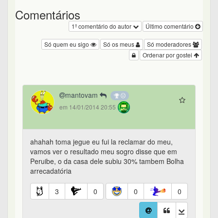
Comentários
1º comentário do autor
Último comentário
Só quem eu sigo
Só os meus
Só moderadores
Ordenar por gostei
mantovam
em 14/01/2014 20:55
ahahah toma jegue eu fui la reclamar do meu,
vamos ver o resultado meu sogro disse que em
Peruibe, o da casa dele subiu 30% tambem Bolha
arrecadatória
3
0
0
0