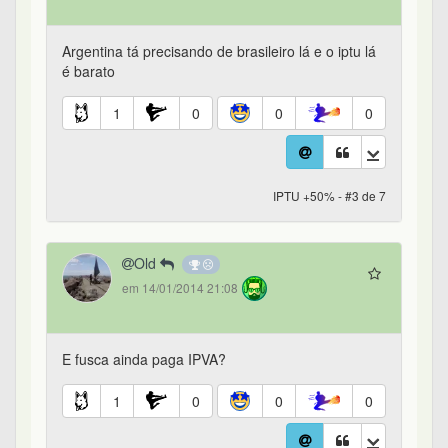
Argentina tá precisando de brasileiro lá e o iptu lá
é barato
1
0
0
0
IPTU +50% - #3 de 7
Old
em 14/01/2014 21:08
E fusca ainda paga IPVA?
1
0
0
0