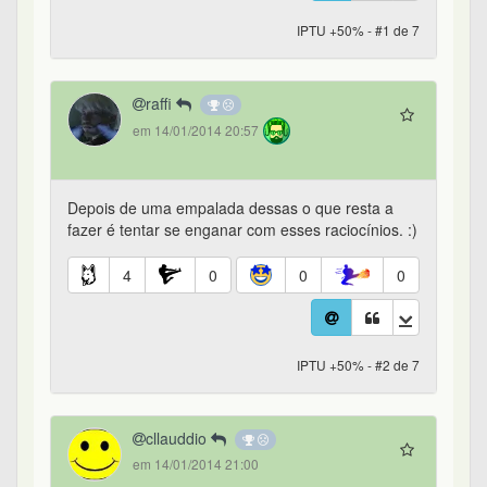
IPTU +50% - #1 de 7
raffi
em 14/01/2014 20:57
Depois de uma empalada dessas o que resta a
fazer é tentar se enganar com esses raciocínios. :)
4
0
0
0
IPTU +50% - #2 de 7
cllauddio
em 14/01/2014 21:00