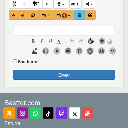
0
0
1
7
Sou burro!
Enviar
Bastter.com
Estude