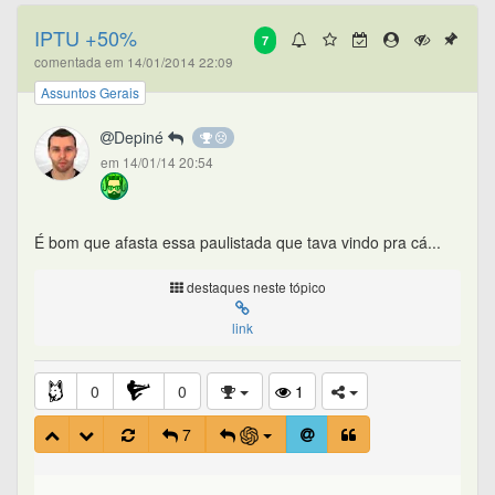
IPTU +50%
7
comentada em 14/01/2014 22:09
Assuntos Gerais
Depiné
em 14/01/14 20:54
É bom que afasta essa paulistada que tava vindo pra cá...
destaques neste tópico
link
0
0
1
7