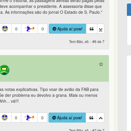
rme o tribunal, as passagens aéreas serão pagas pelas
 deve acompanhar o presidente. A assessoria disse que
da. As informações são do jornal O Estado de S. Paulo."
0
0
Ajuda aí pow!
Tem Bão, sô. - #6 de 7
s notas explicativas. Tipo voar de avião da FAB para
 Se der problema eu devolvo a grana. Mais ou menos
hh... vá!!!
0
0
Ajuda aí pow!
Tem Bão, sô. - #7 de 7