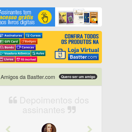
Amigos da Bastter.com
Quero ser um amigo
Depoimentos dos
assinantes
Previous
Next