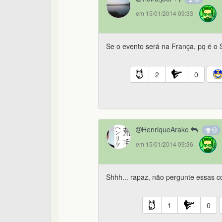
em 15/01/2014 09:33
Se o evento será na França, pq é 
2
0
HenriqueArake
em 15/01/2014 09:36
Shhh... rapaz, não pergunte essas coi
1
0