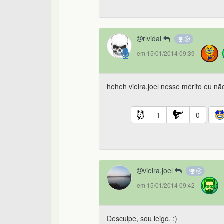
rlvidal
em 15/01/2014 09:39
heheh vieira.joel nesse mérito eu não 
1
0
vieira.joel
em 15/01/2014 09:42
Desculpe, sou leigo. :)