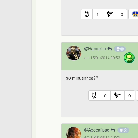
1
0
Ramorim
em 15/01/2014 09:53
30 minutinhos??
0
0
Apocalipse
em 15/01/2014 10:22