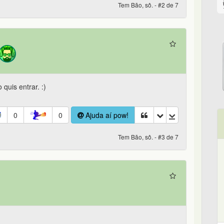
Tem Bão, sô. - #2 de 7
quis entrar. :)
0
0
Ajuda aí pow!
Tem Bão, sô. - #3 de 7