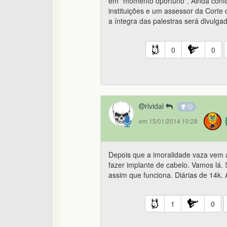
em "momento oportuno". Ainda confo
instituições e um assessor da Corte
a íntegra das palestras será divulga
0
0
rlvidal
em 15/01/2014 10:28
Depois que a imoralidade vaza vem a
fazer implante de cabelo. Vamos lá.
assim que funciona. Diárias de 14k. A
1
0