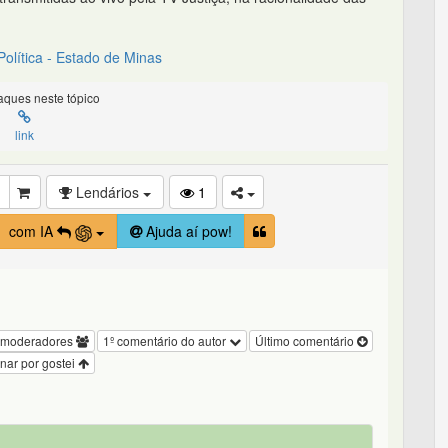
olítica - Estado de Minas
ques neste tópico
link
Lendários
1
com IA
Ajuda aí pow!
 moderadores
1º comentário do autor
Último comentário
nar por gostei