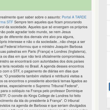
 realmente quer saber sobre o assunto:
Portal A TARDE
forma STF
Sempre tem aqueles que ficam procurando
 prol da sociedade. Aqueles que só enxergam os próprios
ro não pode agradar todo mundo, se nem Jesus
go de diferente dos demais vire alvo pra alguns,
prio interesse e não o da sociedade...não chega a ser
l Federal informou que o ministro Joaquim Barbosa
duas palestras em Paris (França) e Londres (Inglaterra),
a os dias em que não terá oficialmente compromissos.
inistro se encontrará com autoridades dos dois países
que teria recebido no Brasil. A agenda desses encontros
do com o STF, o pagamento de diárias em dias que
: "O presidente também visitará e retribuirá visitas a
os os encontros o presidente abordará temas ligados ao
leiras, especialmente o Supremo Tribunal Federal",
o para o colóquio na França pelo professor Dominique
F. O convite do Kings College de Londres foi feito
imento da ida do presidente à França". O tribunal
evistos na agenda de Barbosa e que seriam divulgados