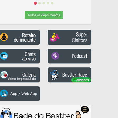
Todos os depoimentos
divisões