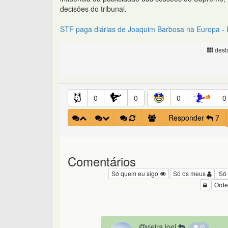
decisões do tribunal.
STF paga diárias de Joaquim Barbosa na Europa - P
desta
0
0
0
0
Responder
7
Comentários
Só quem eu sigo
Só os meus
Só
Orde
vieira.joel