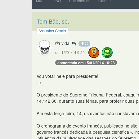
Mural
FAQ
Documentos
Galeria
Tem Bão, sô.
Assuntos Gerais
rlvidal
em 15/01/14 9:29
comentada em 15/01/2014 10:28
Vou votar nele para presidente!
:-)
O presidente do Supremo Tribunal Federal, Joaquim 
14.142,60, durante suas férias, para proferir duas p
Até esta terça-feira, 14, os eventos não constavam
O cronograma do evento francês, publicado no site
governo francês dedicada à pesquisa científica -, 
influência da publicidade das sessões do Supremo, t