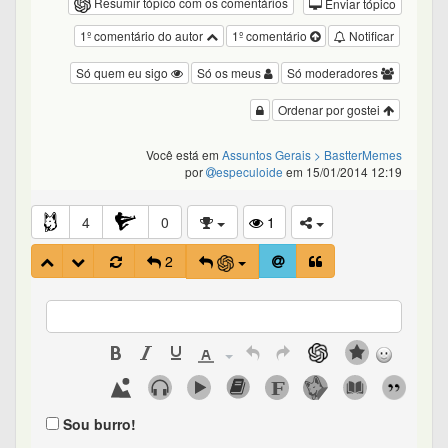
Resumir tópico com os comentários
Enviar tópico
1º comentário do autor
1º comentário
Notificar
Só quem eu sigo
Só os meus
Só moderadores
Ordenar por gostei
Você está em
Assuntos Gerais
> BastterMemes
por
especuloide
em 15/01/2014 12:19
4
0
1
2
Sou burro!