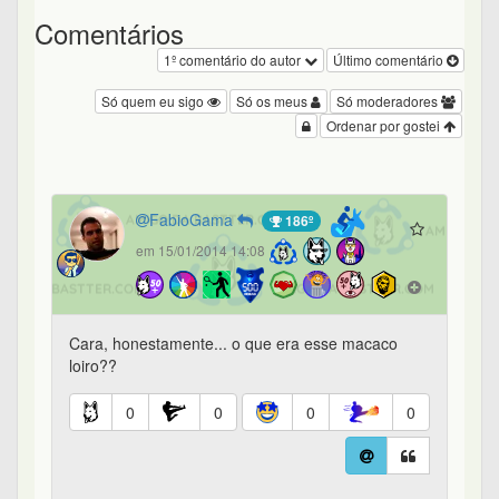
Comentários
1º comentário do autor
Último comentário
Só quem eu sigo
Só os meus
Só moderadores
Ordenar por gostei
FabioGama
186º
em 15/01/2014 14:08
Cara, honestamente... o que era esse macaco
loiro??
0
0
0
0