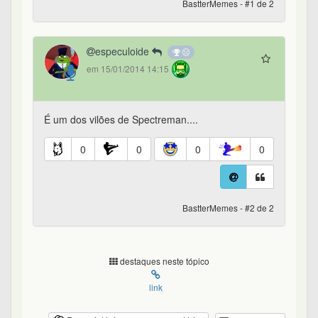
BastterMemes - #1 de 2
especuloide
em 15/01/2014 14:15
É um dos vilões de Spectreman....
0
0
0
0
BastterMemes - #2 de 2
destaques neste tópico
link