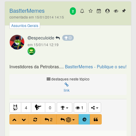
BastterMemes
2
comentada em 15/01/2014 14:15
Assuntos Gerais
especuloide
em 15/01/14 12:19
Investidores da Petrobras....
BastterMemes - Publique o seu!
destaques neste tópico
link
4
0
1
2