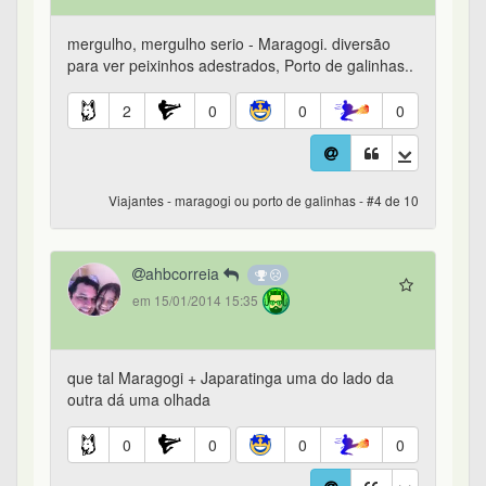
mergulho, mergulho serio - Maragogi. diversão
para ver peixinhos adestrados, Porto de galinhas..
2
0
0
0
Viajantes - maragogi ou porto de galinhas - #4 de 10
ahbcorreia
em 15/01/2014 15:35
que tal Maragogi + Japaratinga uma do lado da
outra dá uma olhada
0
0
0
0