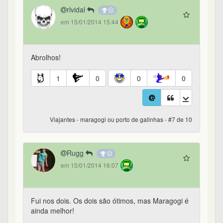
rlvidal
em 15/01/2014 15:44
Abrolhos!
1
0
0
0
Viajantes - maragogi ou porto de galinhas - #7 de 10
Rugg
em 15/01/2014 16:07
Fui nos dois. Os dois são ótimos, mas Maragogi é
ainda melhor!