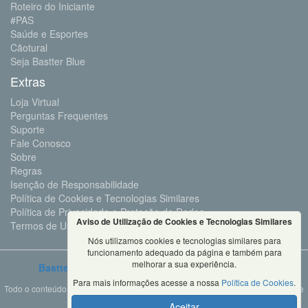
Roteiro do Iniciante
#PAS
Saúde e Esportes
Cãotural
Seja Bastter Blue
Extras
Loja Virtual
Perguntas Frequentes
Suporte
Fale Conosco
Sobre
Regras
Isenção de Responsabilidade
Política de Cookies e Tecnologias Similares
Política de Privacidade e Proteção de Dados
Aviso de Utilização de Cookies e Tecnologias Similares
Termos de Uso
Nós utilizamos cookies e tecnologias similares para
funcionamento adequado da página e também para
melhorar a sua experiência.
Bastter.com
2001 ©Todos os Direitos Reservados
Para mais informações acesse a nossa
Política de Cookies
.
Todo o conteúdo deste site é propriedade da Bastter.com, sendo expressamente
proibido o seu uso em sites, videos, cursos ou
Aceitar