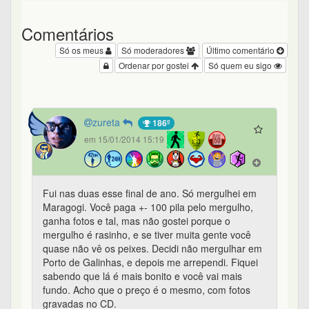
Comentários
Só os meus
Só moderadores
Último comentário
Ordenar por gostei
Só quem eu sigo
zureta
186º
em 15/01/2014 15:19
Fui nas duas esse final de ano. Só mergulhei em
Maragogi. Você paga +- 100 pila pelo mergulho,
ganha fotos e tal, mas não gostei porque o
mergulho é rasinho, e se tiver muita gente você
quase não vê os peixes. Decidi não mergulhar em
Porto de Galinhas, e depois me arrependi. Fiquei
sabendo que lá é mais bonito e você vai mais
fundo. Acho que o preço é o mesmo, com fotos
gravadas no CD.