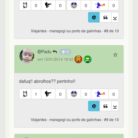
0
0
0
0
Viajantes - maragogi ou porto de galinhas - #8 de 10
Padu
em 15/01/2014 16:42
dafuq!! abrolhos?? pertinho!!
1
0
0
0
Viajantes - maragogi ou porto de galinhas - #9 de 10