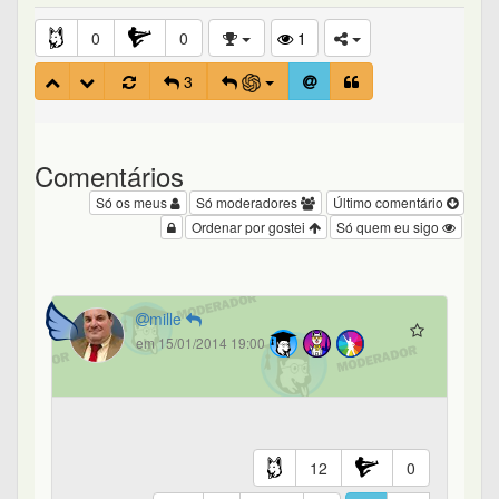
0
0
1
3
Comentários
Só os meus
Só moderadores
Último comentário
Ordenar por gostei
Só quem eu sigo
mille
em 15/01/2014 19:00
12
0