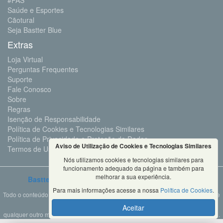
#PAS
Saúde e Esportes
Cãotural
Seja Bastter Blue
Extras
Loja Virtual
Perguntas Frequentes
Suporte
Fale Conosco
Sobre
Regras
Isenção de Responsabilidade
Política de Cookies e Tecnologias Similares
Política de Privacidade e Proteção de Dados
Aviso de Utilização de Cookies e Tecnologias Similares
Termos de Uso
Nós utilizamos cookies e tecnologias similares para
funcionamento adequado da página e também para
melhorar a sua experiência.
Bastter.com
2001 ©Todos os Direitos Reservados
Para mais informações acesse a nossa
Política de Cookies
.
Todo o conteúdo deste site é propriedade da Bastter.com, sendo expressamente
proibido o seu uso em sites, videos, cursos ou
Aceitar
qualquer outro meio de comunicação sem autorização expressa do proprietário.