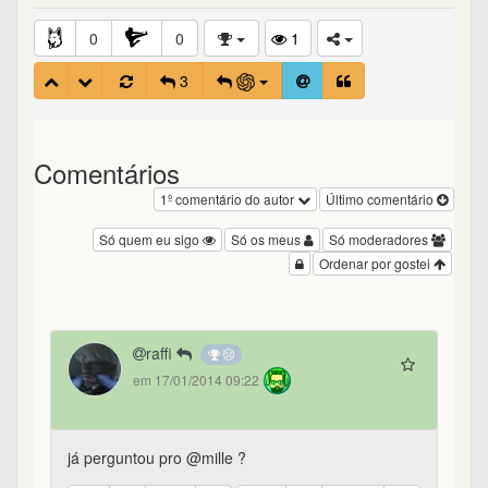
0
0
1
3
Comentários
1º comentário do autor
Último comentário
Só quem eu sigo
Só os meus
Só moderadores
Ordenar por gostei
raffi
em 17/01/2014 09:22
já perguntou pro @mille ?