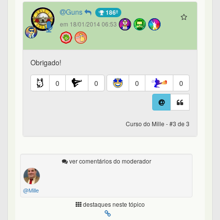
Guns
186º
em 18/01/2014 06:53
Obrigado!
0
0
0
0
Curso do Mille - #3 de 3
ver comentários do moderador
@Mille
destaques neste tópico