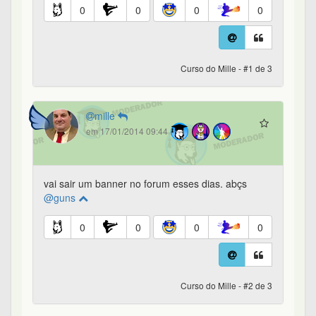
0
0
0
0
Curso do Mille - #1 de 3
mille
em 17/01/2014 09:44
vai sair um banner no forum esses dias. abçs
@guns
0
0
0
0
Curso do Mille - #2 de 3