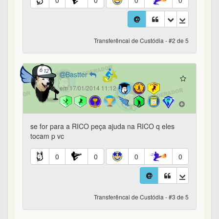
0
0
0
0
Transferêncai de Custódia - #2 de 5
Bastter
em 17/01/2014 11:12
se for para a RICO peça ajuda na RICO q eles
tocam p vc
0
0
0
0
Transferêncai de Custódia - #3 de 5