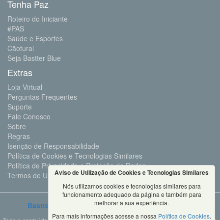
Tenha Paz
Roteiro do Iniciante
#PAS
Saúde e Esportes
Cãotural
Seja Bastter Blue
Extras
Loja Virtual
Perguntas Frequentes
Suporte
Fale Conosco
Sobre
Regras
Isenção de Responsabilidade
Política de Cookies e Tecnologias Similares
Política de Privacidade e Proteção de Dados
Aviso de Utilização de Cookies e Tecnologias Similares
Termos de Uso
Nós utilizamos cookies e tecnologias similares para
funcionamento adequado da página e também para
melhorar a sua experiência.
Bastter.com
2001 ©Todos os Direitos Reservados
Para mais informações acesse a nossa
Política de Cookies
.