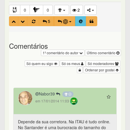
0
0
2
5
Comentários
1º comentário do autor
Último comentário
Só quem eu sigo
Só os meus
Só moderadores
Ordenar por gostei
Nabor39
em 17/01/2014 11:03
Depende da sua corretora. Na ITAU é tudo online.
No Santander é uma burocracia do tamanho do