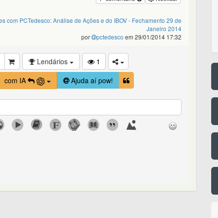
ões com PCTedesco: Análise de Ações e do IBOV - Fechamento 29 de
Janeiro 2014
por
pctedesco
em 29/01/2014 17:32
Lendários
1
com IA
Ajuda aí pow!