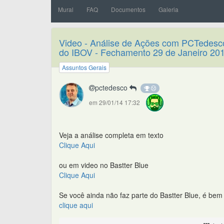
Mural
FAQ
Documentos
Galeria
Video - Análise de Ações com PCTedesco
do IBOV - Fechamento 29 de Janeiro 20
Assuntos Gerais
pctedesco
em 29/01/14 17:32
Veja a análise completa em texto
Clique Aqui
ou em video no Bastter Blue
Clique Aqui
Se você ainda não faz parte do Bastter Blue, é bem f
clique aqui