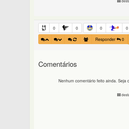
desta
0
0
0
0
Responder
0
Comentários
Nenhum comentário feito ainda. Seja o
desta