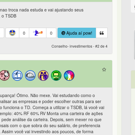
ao troca nada estuda e vai ajustando seus
a o TSDB
0
0
0
Ajuda aí pow!
Conselho- investimentos - #2 de 4
oupança! Ótimo. Não mexe. Vai estudando como o
nalisar as empresas e poder escolher outras para ser
funciona o TD. Começa a utilizar o TSDB, lá você vai
or exemplo: 40% RF 60% RV Monta uma carteira de ações
ede análise da carteira. Depois, sem mexer no que
nsais com o que sobra do seu salário, de preferencia
 Assim você vai investindo aos poucos, de forma