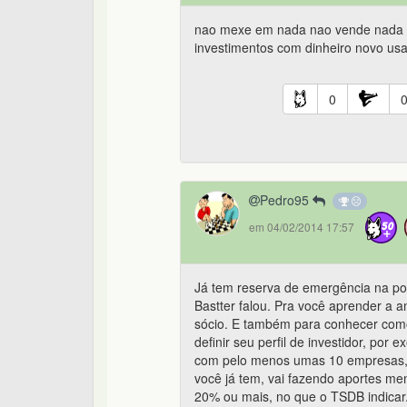
nao mexe em nada nao vende nada n
investimentos com dinheiro novo us
0
Pedro95
em 04/02/2014 17:57
Já tem reserva de emergência na p
Bastter falou. Pra você aprender a a
sócio. E também para conhecer como 
definir seu perfil de investidor, p
com pelo menos umas 10 empresas, p
você já tem, vai fazendo aportes me
20% ou mais, no que o TSDB indicar.