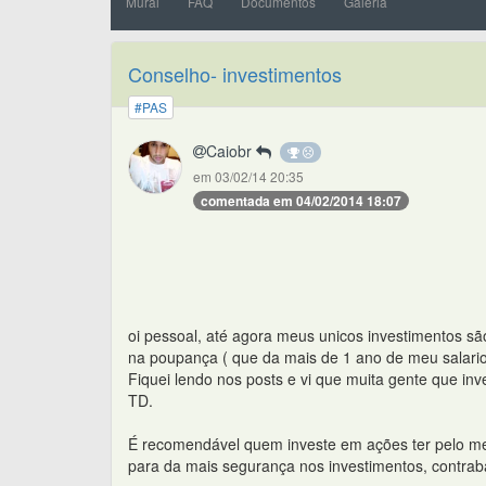
Mural
FAQ
Documentos
Galeria
Conselho- investimentos
#PAS
Caiobr
em 03/02/14 20:35
comentada em 04/02/2014 18:07
oi pessoal, até agora meus unicos investimentos s
na poupança ( que da mais de 1 ano de meu salario 
Fiquei lendo nos posts e vi que muita gente que i
TD.
É recomendável quem investe em ações ter pelo 
para da mais segurança nos investimentos, contrab