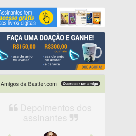
Amigos da Bastter.com
Quero ser um amigo
Depoimentos dos
assinantes