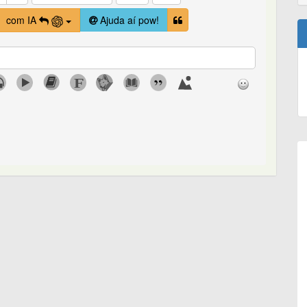
com IA
Ajuda aí pow!