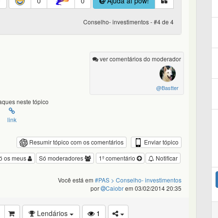
0
0
0
Ajuda aí pow!
Conselho- investimentos - #4 de 4
ver comentários do moderador
@Bastter
ques neste tópico
link
Enviar tópico
Resumir tópico com os comentários
ó os meus
Só moderadores
1º comentário
Notificar
Você está em
#PAS
> Conselho- investimentos
por
Caiobr
em 03/02/2014 20:35
Lendários
1