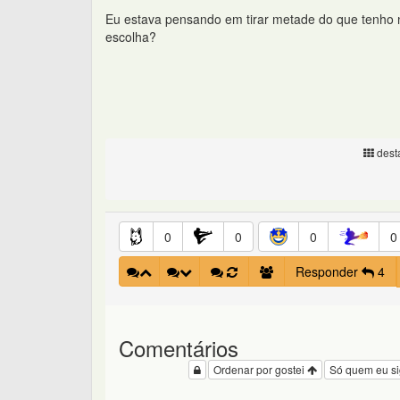
Eu estava pensando em tirar metade do que tenho 
escolha?
desta
0
0
0
0
Responder
4
Comentários
Ordenar por gostei
Só quem eu s