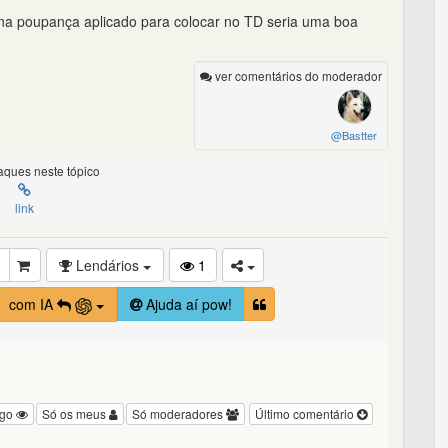
na poupança aplicado para colocar no TD seria uma boa
ver comentários do moderador
@Bastter
ques neste tópico
link
Lendários
1
com IA
Ajuda aí pow!
igo
Só os meus
Só moderadores
Último comentário