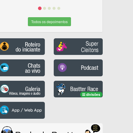
Todos os depoimentos
divisões