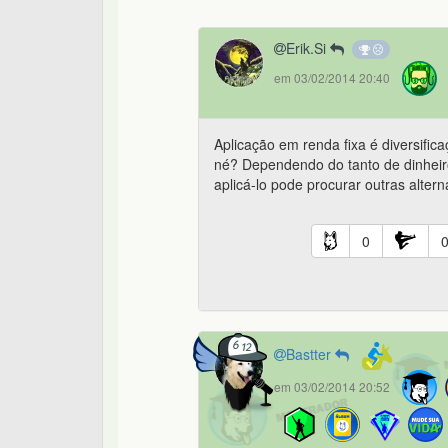
Erik.Si
em 03/02/2014 20:40
Aplicação em renda fixa é diversific
né? Dependendo do tanto de dinheiro
aplicá-lo pode procurar outras altern
0
Bastter
em 03/02/2014 20:52