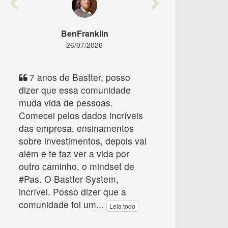
Previous
Next
BenFranklin
26/07/2026
7 anos de Bastter, posso
dizer que essa comunidade
muda vida de pessoas.
Comecei pelos dados incríveis
das empresa, ensinamentos
sobre investimentos, depois vai
além e te faz ver a vida por
outro caminho, o mindset de
#Pas. O Bastter System,
incrível. Posso dizer que a
comunidade foi um
...
Leia todo