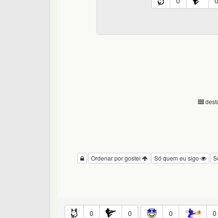
0
desta
Ordenar por gostei
Só quem eu sigo
S
0
0
0
0